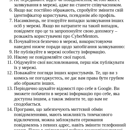
залякування в мережі, адже ви станете співучасником.
Якщо вас постійно ображають, спробуйте змінити свій
ідентифікатор користувача, псевдонім або профіль.
Насамкінець, не ігноруйте випадки залякування інших
осіб у мережі. Якщо ви натрапите на такий випадок,
повідомте про це та запропонуйте свою допомогу –
розкажіть користувачеві про CyberMentors.
Почувайтеся безпечно в мережі, використовуючи
наведені нижче поради щодо запобігання залякуванню:
Не публікуйте в мережі особисту інформацію.
Нікому не повідомляйте свої паролі.
Обдумуйте свої висловлювання, перш ніж публікувати
їх у мережі.
Поважайте погляди інших користувачів. Те, що ви з
кимось не погоджуєтесь, не дає вам права бути грубим
або ображати інших.
Періодично шукайте відомості про себе в Google. Ви
зможете побачити в мережі інформацію про себе, яка
доступна іншим, а також змінити те, що вам не
сподобається.
Програми, що забезпечують миттєвий обмін
повідомленнями, мають можливість тимчасового
відключення, можна заблокувати отримання
повідомлень з певних адрес, навіть змінити телефонний