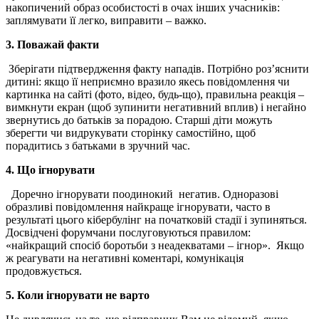
накопичений образ особистості в очах інших учасників:
заплямувати її легко, виправити – важко.
3. Поважай факти
Зберігати підтвердження факту нападів. Потрібно роз’яснити
дитині: якщо її неприємно вразило якесь повідомлення чи
картинка на сайті (фото, відео, будь-що), правильна реакція –
вимкнути екран (щоб зупинити негативний вплив) і негайно
звернутись до батьків за порадою. Старші діти можуть
зберегти чи видрукувати сторінку самостійно, щоб
порадитись з батьками в зручний час.
4. Що ігнорувати
Доречно ігнорувати поодинокий негатив. Одноразові
образливі повідомлення найкраще ігнорувати, часто в
результаті цього кібербулінг на початковій стадії і зупиняться.
Досвідчені форумчани послуговуються правилом:
«найкращий спосіб боротьби з неадекватами – ігнор». Якщо
ж реагувати на негативні коментарі, комунікація
продовжується.
5. Коли ігнорувати не варто