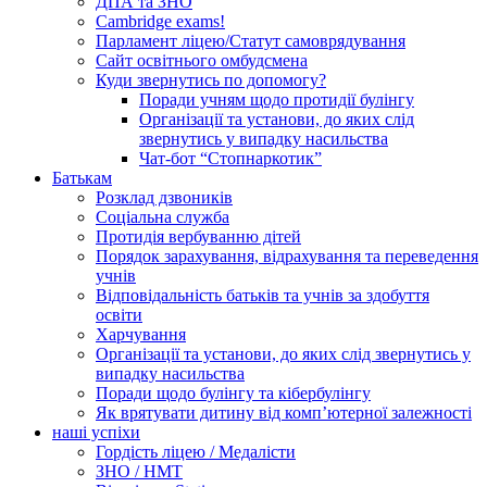
ДПА та ЗНО
Cambridge exams!
Парламент ліцею/Статут самоврядування
Сайт освітнього омбудсмена
Куди звернутись по допомогу?
Поради учням щодо протидії булінгу
Організації та установи, до яких слід
звернутись у випадку насильства
Чат-бот “Стопнаркотик”
Батькам
Розклад дзвоників
Соціальна служба
Протидія вербуванню дітей
Порядок зарахування, відрахування та переведення
учнів
Відповідальність батьків та учнів за здобуття
освіти
Харчування
Організації та установи, до яких слід звернутись у
випадку насильства
Поради щодо булінгу та кібербулінгу
Як врятувати дитину від комп’ютерної залежності
наші успіхи
Гордість ліцею / Медалісти
ЗНО / НМТ