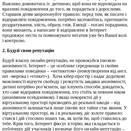
Важливо домовитись із дитиною, щоб вона не відповідала на
вразливі повідомлення до того, як порадиться з дорослими.
Старшим дітям запропонуйте правило: перед тим, як писати і
відправляти повідомлення, потрібно заспокоїтись, притишити
роздратування, злість, образу, гнів. Емоції – погані порадники,
вони минають, а написане й відправлене в Інтернет
продовжує нести та помножувати негатив уже без Вашої волі
і контролю.
2. Будуй свою репутацію
Будуй власну онлайн-репутацію, не провокуйся ілюзією
анонімності. Інтернет – це особливе середовище із своїми
правилами поведінки – «нетикетом» (новоутворення від англ.
net –мережа і «етикет»). Хоча кібер-простір і надає додаткові
можливості відчути свободу і розкутість завдяки анонімності,
дитині потрібно роз’яснити, що існують способи довідатись,
хто саме відправив повідомлення, хто стоїть за певним ніком
(анонімним псевдонімом). І якщо некоректні дії у
віртуальному просторі призводять до реальної шкоди – від
анонімності залишається лише ілюзія: все тайне стає явним. У
віртуальному просторі, як і в реальному, діє золоте правило:
стався і дій стосовно інших так, як хотів би, щоб ставились до
тебе. Крім того, Інтернет фіксує історію, яка складається із
публічних дій учасників і визначає його онлайн-репутацію –