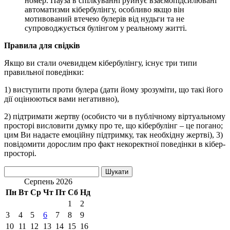
номер. Пауза в спілкуванні руйнує взаємопідсилювані
автоматизми кібербулінгу, особливо якщо він
мотивований втечею булерів від нудьги та не
супроводжується булінгом у реальному житті.
Правила для свідків
Якщо ви стали очевидцем кібербулінгу, існує три типи
правильної поведінки:
1) виступити проти булера (дати йому зрозуміти, що такі його
дії оцінюються вами негативно),
2) підтримати жертву (особисто чи в публічному віртуальному
просторі висловити думку про те, що кібербулінг – це погано;
цим Ви надаєте емоційну підтримку, так необхідну жертві), 3)
повідомити дорослим про факт некоректної поведінки в кібер-
просторі.
Пошук:
Серпень 2026
Пн
Вт
Ср
Чт
Пт
Сб
Нд
1
2
3
4
5
6
7
8
9
10
11
12
13
14
15
16