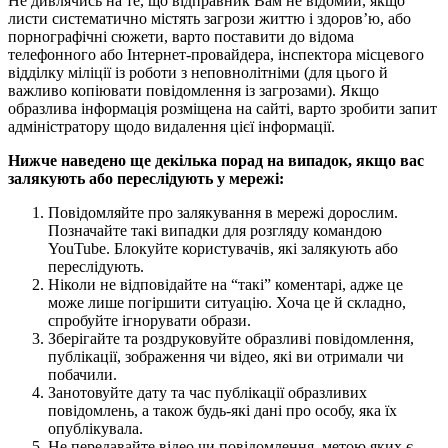
Не дивлячись на те, що відправник Вам не відомий, якщо
листи систематично містять загрози життю і здоров’ю, або
порнографічні сюжети, варто поставити до відома
телефонного або Інтернет-провайдера, інспектора місцевого
відділку міліції із роботи з неповнолітніми (для цього й
важливо копіювати повідомлення із загрозами). Якщо
образлива інформація розміщена на сайті, варто зробити запит
адміністратору щодо видалення цієї інформації.
Нижче наведено ще декілька порад на випадок, якщо вас
залякують або переслідують у мережі:
Повідомляйте про залякування в мережі дорослим.
Позначайте такі випадки для розгляду командою
YouTube. Блокуйте користувачів, які залякують або
переслідують.
Ніколи не відповідайте на “такі” коментарі, адже це
може лише погіршити ситуацію. Хоча це й складно,
спробуйте ігнорувати образи.
Зберігайте та роздруковуйте образливі повідомлення,
публікації, зображення чи відео, які ви отримали чи
побачили.
Занотовуйте дату та час публікації образливих
повідомлень, а також будь-які дані про особу, яка їх
опублікувала.
Не передавайте відео чи повідомлення, метою яких є