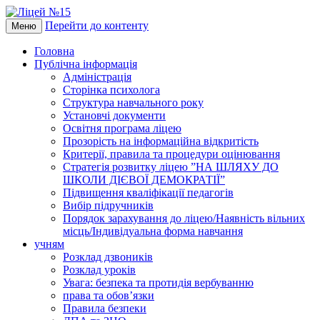
Перейти до контенту
Меню
Головна
Публічна інформація
Адміністрація
Сторінка психолога
Структура навчального року
Установчі документи
Освітня програма ліцею
Прозорість на інформаційна відкритість
Критерії, правила та процедури оцінювання
Стратегія розвитку ліцею ”НА ШЛЯХУ ДО
ШКОЛИ ДІЄВОЇ ДЕМОКРАТІЇ”
Підвищення кваліфікації педагогів
Вибір підручників
Порядок зарахування до ліцею/Наявність вільних
місць/Індивідуальна форма навчання
учням
Розклад дзвоників
Розклад уроків
Увага: безпека та протидія вербуванню
права та обов’язки
Правила безпеки