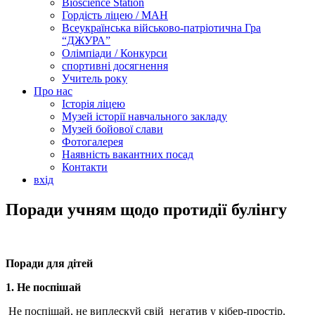
Bioscience Station
Гордість ліцею / МАН
Всеукраїнська військово-патріотична Гра
“ДЖУРА”
Олімпіади / Конкурси
спортивні досягнення
Учитель року
Про нас
Історія ліцею
Музей історії навчального закладу
Музей бойової слави
Фотогалерея
Наявність вакантних посад
Контакти
вхід
Поради учням щодо протидії булінгу
Поради для дітей
1. Не поспішай
Не поспішай, не виплескуй свій негатив у кібер-простір.