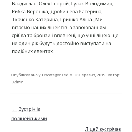
Владислав, Олех Георгій, Гулак Володимир,
Рибка Вероніка, Дробишева Катерина,
Ткаченко Катерина, Гришко Аліна.
Ми
вітаємо наших ліцеїстів із завоюванням
срібла та бронзи і впевнені, що учні ліцею ще
не один рік будуть достойно виступати на
подібних евентах.
Опубліковано у
Uncategorized
о
28 Березня, 2019
Автор:
Admin
.
Навігація по запису
←
Зустріч із
поліцейськими
Ліцей зустрічає