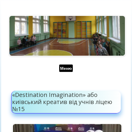
Перейти до контенту
Меню
«Destination Imagination» або
київський креатив від учнів ліцею
№15