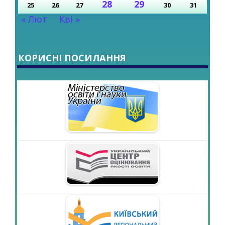
28
29
25
26
27
30
31
« Лют
Кві »
КОРИСНІ ПОСИЛАННЯ