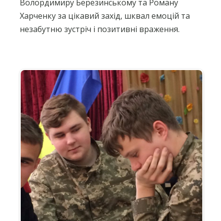
Волордимиру Березинському та Роману
Харченку за цікавий захід, шквал емоцій та
незабутню зустріч і позитивні враження.