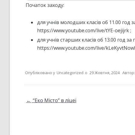
Початок заходу:
для учнів молодших класів об 11.00 год 
https://www.youtube.com/live/tYE-oejijrk ;
для учнів старших класів об 13.00 год за
https://www.youtube.com/live/kLeKyvtNow
Опубліковано у
Uncategorized
о
29 Жовтня, 2024
Автор
Навігація по запису
←
“Еко Місто” в ліцеї