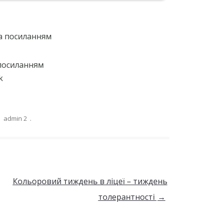
за посиланням
 посиланням
k
:
admin 2
.
Кольоровий тиждень в ліцеї – тиждень
толерантності
→