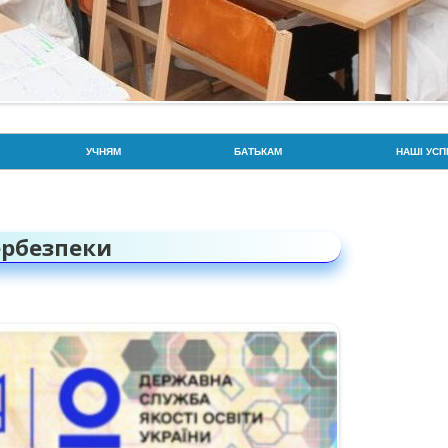
Перейти до контенту
УЧНЯМ
БАТЬКАМ
НАШІ УСП
РОЗКЛАД ДЗВОНИКІВ
РОЗКЛАД ДЗВОНИКІВ
ГОРДІСТЬ
РОЗКЛАД УРОКІВ
СОЦІАЛЬНА СЛУЖБА
ЗНО / НМТ
ербезпеки
УВАГА: БЕЗПЕКА ТА ПРОТИДІЯ
ПРОТИДІЯ ВЕРБУВАННЮ ДІТЕЙ
BIOSCIEN
ВЕРБУВАННЮ
ПОРЯДОК ЗАРАХУВАННЯ,
ГОРДІСТЬ
ПРАВА ТА ОБОВ’ЯЗКИ
ВІДРАХУВАННЯ ТА
ВСЕУКРАЇ
ПЕРЕВЕДЕННЯ УЧНІВ
ПРАВИЛА БЕЗПЕКИ
ПАТРІОТИ
ВІДПОВІДАЛЬНІСТЬ БАТЬКІВ ТА
ЙНА
ДПА ТА ЗНО
ОЛІМПІАД
УЧНІВ ЗА ЗДОБУТТЯ ОСВІТИ
CAMBRIDGE EXAMS!
СПОРТИВ
ХАРЧУВАННЯ