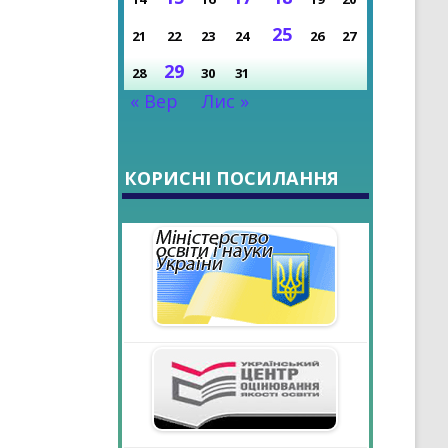
РОКУ
25
21
22
23
24
26
27
29
28
30
31
« Вер
Лис »
КОРИСНІ ПОСИЛАННЯ