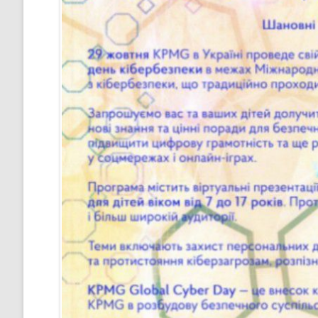
ПРОЦЕДУРИ ОЦІНЮВАННЯ
СТРАТЕГІЯ РОЗВИТКУ ЛІЦЕ
”НА ШЛЯХУ ДО ШКОЛИ ДІЄВ
ДЕМОКРАТІЇ”
ПІДВИЩЕННЯ КВАЛІФІКАЦІЇ
ПЕДАГОГІВ
ВИБІР ПІДРУЧНИКІВ
ПОРЯДОК ЗАРАХУВАННЯ ДО
ЛІЦЕЮ/НАЯВНІСТЬ ВІЛЬНИХ
МІСЦЬ/ІНДИВІДУАЛЬНА ФОР
НАВЧАННЯ