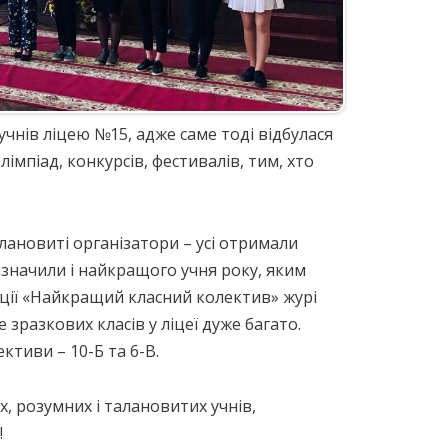
САЙТ ОСВІТНЬОГО
ОЇ
ОМБУДСМЕНА
ПОРАДИ ЩОДО БУЛІНГУ ТА
КІБЕРБУЛІНГУ
КУДИ ЗВЕРНУТИСЬ ПО
ПОРАДИ УЧНЯМ ЩОДО
ДОПОМОГУ?
ПРОТИДІЇ БУЛІНГУ
ЯК ВРЯТУВАТИ ДИТИНУ ВІД
КОМП’ЮТЕРНОЇ ЗАЛЕЖНОСТІ
ОРГАНІЗАЦІЇ ТА УСТАНОВИ, ДО
учнів ліцею №15, адже саме тоді відбулася
ЯКИХ СЛІД ЗВЕРНУТИСЬ У
мпіад, конкурсів, фестивалів, тим, хто
ВИПАДКУ НАСИЛЬСТВА
ЧАТ-БОТ “СТОПНАРКОТИК”
МА
алановиті організатори – усі отримали
изначили і найкращого учня року, яким
нації «Найкращий класний колектив» журі
зразкових класів у ліцеї дуже багато.
ктиви – 10-Б та 6-В.
х, розумних і талановитих учнів,
!