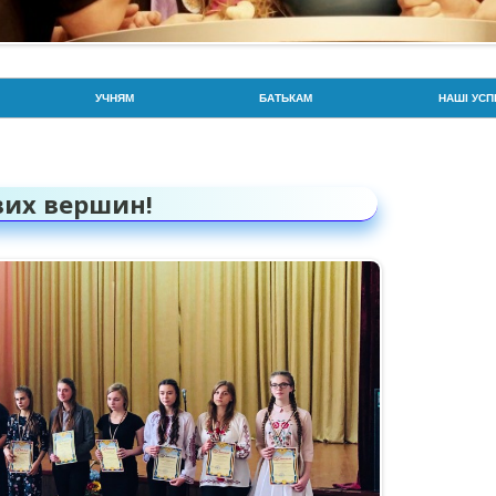
Перейти до контенту
УЧНЯМ
БАТЬКАМ
НАШІ УСП
РОЗКЛАД ДЗВОНИКІВ
РОЗКЛАД ДЗВОНИКІВ
ГОРДІСТЬ
РОЗКЛАД УРОКІВ
СОЦІАЛЬНА СЛУЖБА
ЗНО / НМТ
вих вершин!
УВАГА: БЕЗПЕКА ТА ПРОТИДІЯ
ПРОТИДІЯ ВЕРБУВАННЮ ДІТЕЙ
BIOSCIEN
ВЕРБУВАННЮ
ПОРЯДОК ЗАРАХУВАННЯ,
ГОРДІСТЬ
ПРАВА ТА ОБОВ’ЯЗКИ
ВІДРАХУВАННЯ ТА
ВСЕУКРАЇ
ПЕРЕВЕДЕННЯ УЧНІВ
ПРАВИЛА БЕЗПЕКИ
ПАТРІОТИ
ВІДПОВІДАЛЬНІСТЬ БАТЬКІВ ТА
ЙНА
ДПА ТА ЗНО
ОЛІМПІАД
УЧНІВ ЗА ЗДОБУТТЯ ОСВІТИ
CAMBRIDGE EXAMS!
СПОРТИВ
ХАРЧУВАННЯ
ПАРЛАМЕНТ ЛІЦЕЮ/СТАТУТ
УЧИТЕЛЬ 
ОРГАНІЗАЦІЇ ТА УСТАНОВИ, ДО
САМОВРЯДУВАННЯ
ЯКИХ СЛІД ЗВЕРНУТИСЬ У
Ю
ВИПАДКУ НАСИЛЬСТВА