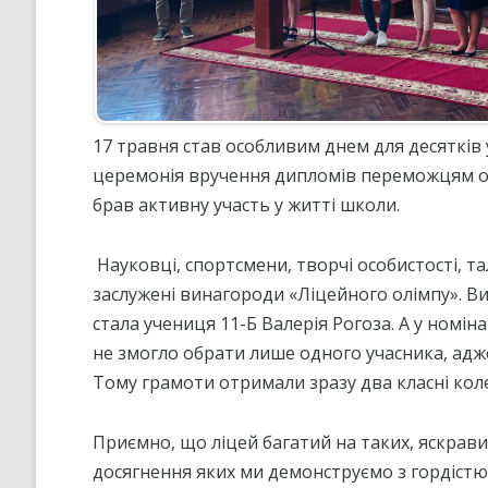
”НА ШЛЯХУ ДО ШКОЛИ ДІЄВ
ДЕМОКРАТІЇ”
ПІДВИЩЕННЯ КВАЛІФІКАЦІЇ
ПЕДАГОГІВ
ВИБІР ПІДРУЧНИКІВ
17 травня став особливим днем для десятків 
церемонія вручення дипломів переможцям олі
ПОРЯДОК ЗАРАХУВАННЯ ДО
ЛІЦЕЮ/НАЯВНІСТЬ ВІЛЬНИХ
брав активну участь у житті школи.
МІСЦЬ/ІНДИВІДУАЛЬНА ФОР
НАВЧАННЯ
Науковці, спортсмени, творчі особистості, т
заслужені винагороди «Ліцейного олімпу». В
стала учениця 11-Б Валерія Рогоза. А у номі
не змогло обрати лише одного учасника, адже 
Тому грамоти отримали зразу два класні коле
Приємно, що ліцей багатий на таких, яскрави
досягнення яких ми демонструємо з гордістю