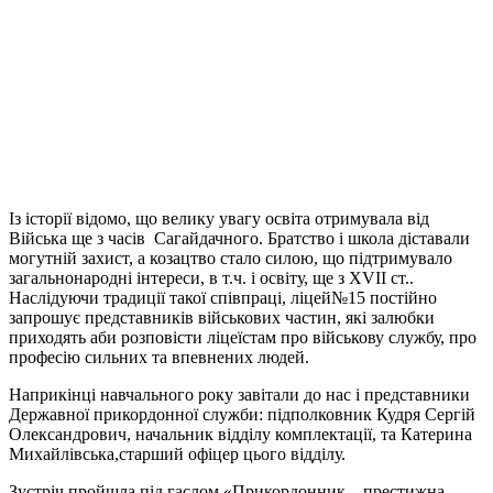
Із історії відомо, що велику увагу освіта отримувала від
Війська ще з часів Сагайдачного. Братство і школа діставали
могутній захист, а козацтво стало силою, що підтримувало
загальнонародні інтереси, в т.ч. і освіту, ще з ХVІІ ст..
Наслідуючи традиції такої співпраці, ліцей№15 постійно
запрошує представників військових частин, які залюбки
приходять аби розповісти ліцеїстам про військову службу, про
професію сильних та впевнених людей.
Наприкінці навчального року завітали до нас і представники
Державної прикордонної служби: підполковник Кудря Сергій
Олександрович, начальник відділу комплектації, та Катерина
Михайлівська,старший офіцер цього відділу.
Зустріч пройшла під гаслом «Прикордонник – престижна