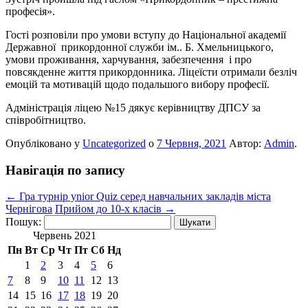
професія».
Гості розповіли про умови вступу до Національної академії
Державної прикордонної служби ім.. Б. Хмельницького,
умови проживання, харчування, забезпечення і про
повсякденне життя прикордонника. Ліцеїсти отримали безліч
емоцій та мотивацій щодо подальшого вибору професії.
Адміністрація ліцею №15 дякує керівництву ДПСУ за
співробітництво.
Опубліковано у
Uncategorized
о
7 Червня, 2021
Автор:
Admin
.
Навігація по запису
←
Гра турнір ynior Quiz серед навчальних закладів міста
Чернігова
Прийом до 10-х класів
→
Пошук:
Червень 2021
Пн
Вт
Ср
Чт
Пт
Сб
Нд
1
2
3
4
5
6
7
8
9
10
11
12
13
14
15
16
17
18
19
20