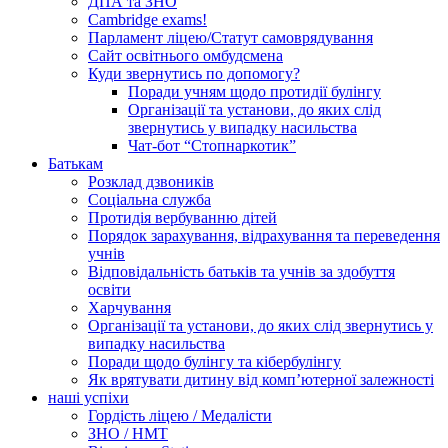
ДПА та ЗНО
Cambridge exams!
Парламент ліцею/Статут самоврядування
Сайт освітнього омбудсмена
Куди звернутись по допомогу?
Поради учням щодо протидії булінгу
Організації та установи, до яких слід
звернутись у випадку насильства
Чат-бот “Стопнаркотик”
Батькам
Розклад дзвоників
Соціальна служба
Протидія вербуванню дітей
Порядок зарахування, відрахування та переведення
учнів
Відповідальність батьків та учнів за здобуття
освіти
Харчування
Організації та установи, до яких слід звернутись у
випадку насильства
Поради щодо булінгу та кібербулінгу
Як врятувати дитину від комп’ютерної залежності
наші успіхи
Гордість ліцею / Медалісти
ЗНО / НМТ