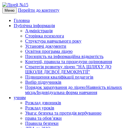
Перейти до контенту
Меню
Головна
Публічна інформація
Адміністрація
Сторінка психолога
Структура навчального року
Установчі документи
Освітня програма ліцею
Прозорість на інформаційна відкритість
Критерії, правила та процедури оцінювання
Стратегія розвитку ліцею ”НА ШЛЯХУ ДО
ШКОЛИ ДІЄВОЇ ДЕМОКРАТІЇ”
Підвищення кваліфікації педагогів
Вибір підручників
Порядок зарахування до ліцею/Наявність вільних
місць/Індивідуальна форма навчання
учням
Розклад дзвоників
Розклад уроків
Увага: безпека та протидія вербуванню
права та обов’язки
Правила безпеки