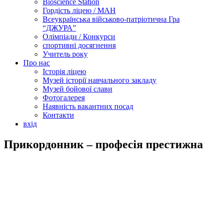
Bioscience Station
Гордість ліцею / МАН
Всеукраїнська військово-патріотична Гра
“ДЖУРА”
Олімпіади / Конкурси
спортивні досягнення
Учитель року
Про нас
Історія ліцею
Музей історії навчального закладу
Музей бойової слави
Фотогалерея
Наявність вакантних посад
Контакти
вхід
Прикордонник – професія престижна