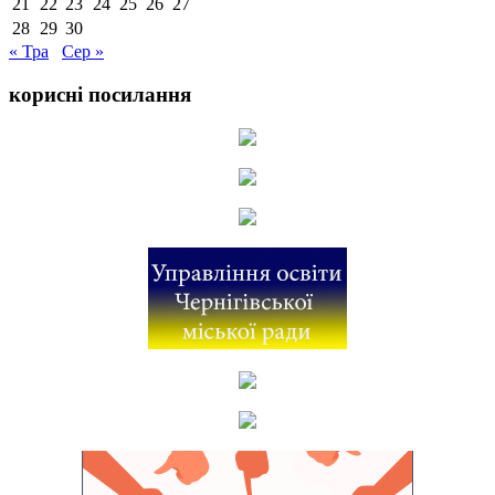
21
22
23
24
25
26
27
28
29
30
« Тра
Сер »
корисні посилання