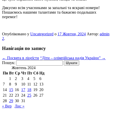
Дякуємо всім учасниками за запальні та яскраві номери!
Пишаємось нашими талантами та бажаємо подальших
перемог!
Опубліковано у
Uncategorized
о
17 Жовтня, 2024
Автор:
admin
2
.
Навігація по запису
←
Посвята в ліцеїсти
“Діти – олімпійська надія України”
→
Пошук:
Жовтень 2024
Пн
Вт
Ср
Чт
Пт
Сб
Нд
1
2
3
4
5
6
7
8
9
10
11
12
13
14
15
16
17
18
19
20
21
22
23
24
25
26
27
28
29
30
31
« Вер
Лис »