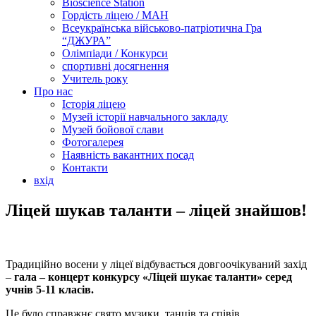
Bioscience Station
Гордість ліцею / МАН
Всеукраїнська військово-патріотична Гра
“ДЖУРА”
Олімпіади / Конкурси
спортивні досягнення
Учитель року
Про нас
Історія ліцею
Музей історії навчального закладу
Музей бойової слави
Фотогалерея
Наявність вакантних посад
Контакти
вхід
Ліцей шукав таланти – ліцей знайшов!
Традиційно восени у ліцеї відбувається довгоочікуваний захід
–
гала – концерт конкурсу «Ліцей шукає таланти» серед
учнів 5-11 класів.
Це було справжнє свято музики, танців та співів.