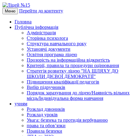
Перейти до контенту
Меню
Головна
Публічна інформація
Адміністрація
Сторінка психолога
Структура навчального року
Установчі документи
Освітня програма ліцею
Прозорість на інформаційна відкритість
Критерії, правила та процедури оцінювання
Стратегія розвитку ліцею ”НА ШЛЯХУ ДО
ШКОЛИ ДІЄВОЇ ДЕМОКРАТІЇ”
Підвищення кваліфікації педагогів
Вибір підручників
Порядок зарахування до ліцею/Наявність вільних
місць/Індивідуальна форма навчання
учням
Розклад дзвоників
Розклад уроків
Увага: безпека та протидія вербуванню
права та обов’язки
Правила безпеки