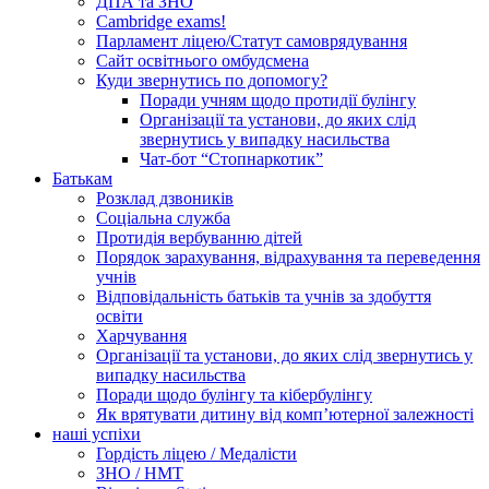
ДПА та ЗНО
Cambridge exams!
Парламент ліцею/Статут самоврядування
Сайт освітнього омбудсмена
Куди звернутись по допомогу?
Поради учням щодо протидії булінгу
Організації та установи, до яких слід
звернутись у випадку насильства
Чат-бот “Стопнаркотик”
Батькам
Розклад дзвоників
Соціальна служба
Протидія вербуванню дітей
Порядок зарахування, відрахування та переведення
учнів
Відповідальність батьків та учнів за здобуття
освіти
Харчування
Організації та установи, до яких слід звернутись у
випадку насильства
Поради щодо булінгу та кібербулінгу
Як врятувати дитину від комп’ютерної залежності
наші успіхи
Гордість ліцею / Медалісти
ЗНО / НМТ