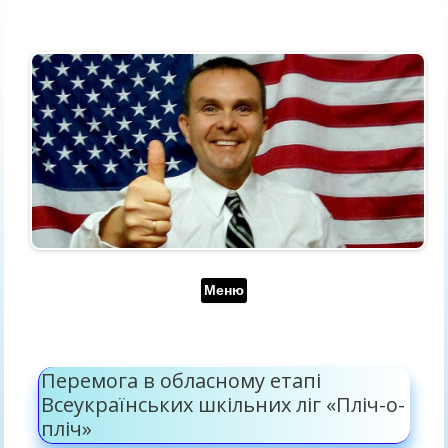
Перейти до контенту
Меню
Перемога в обласному етапі
Всеукраїнських шкільних ліг «Пліч-о-
пліч»