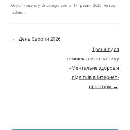
Опубліковано у
Uncategorized
о
17 Травня, 2026
Автор:
admin
.
Навігація по запису
←
День Європи 2026
Тренінг для
семикласників на тему
«Ментальне здоров’я
підлітків в інтернет-
просторі»
→