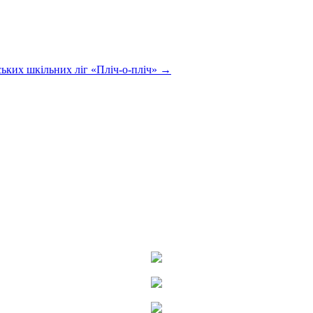
ських шкільних ліг «Пліч-о-пліч»
→