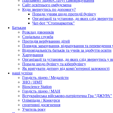
Парламент ліцею/Статут самоврядування
Сайт освітнього омбудсмена
Куди звернутись по допомогу?
Поради учням щодо протидії булінгу
Організації та установи, до яких слід звернут
Чат-бот “Стопнаркотик”
Батькам
Розклад дзвоників
Соціальна служба
Протидія вербуванню дітей
Порядок зарахування, відрахування та переведення 
Відповідальність батьків та учнів за здобуття освіти
Харчування
Організації та установи, до яких слід звернутись у 
Поради щодо булінгу та кібербулінгу
Як врятувати дитину від комп’ютерної залежності
наші успіхи
Гордість ліцею / Медалісти
ЗНО / НМТ
Bioscience Station
Гордість ліцею / МАН
Всеукраїнська військово-патріотична Гра “ДЖУРА”
Олімпіади / Конкурси
спортивні досягнення
Учитель року