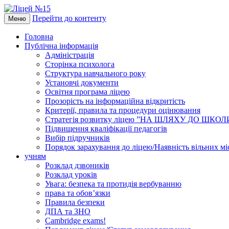
Перейти до контенту
Меню
Головна
Публічна інформація
Адміністрація
Сторінка психолога
Структура навчального року
Установчі документи
Освітня програма ліцею
Прозорість на інформаційна відкритість
Критерії, правила та процедури оцінювання
Стратегія розвитку ліцею ”НА ШЛЯХУ ДО ШКО
Підвищення кваліфікації педагогів
Вибір підручників
Порядок зарахування до ліцею/Наявність вільних мі
учням
Розклад дзвоників
Розклад уроків
Увага: безпека та протидія вербуванню
права та обов’язки
Правила безпеки
ДПА та ЗНО
Cambridge exams!