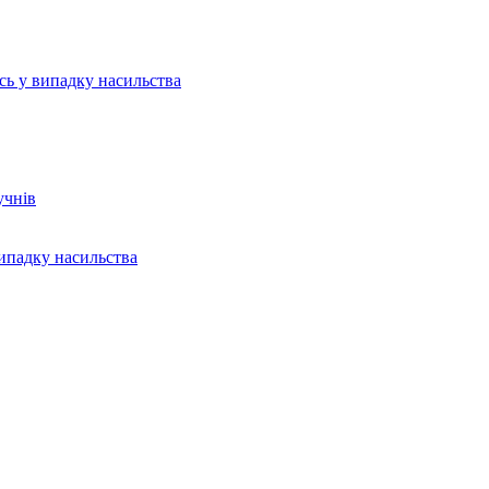
ись у випадку насильства
учнів
випадку насильства