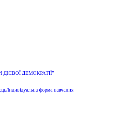
ЛИ ДІЄВОЇ ДЕМОКРАТІЇ”
сць/Індивідуальна форма навчання