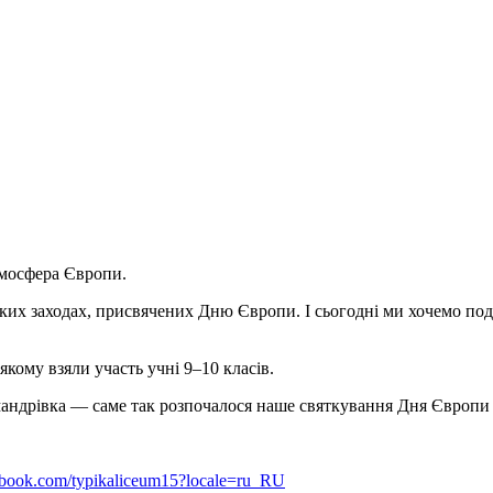
тмосфера Європи.
цьких заходах, присвячених Дню Європи. І сьогодні ми хочемо п
кому взяли участь учні 9–10 класів.
андрівка — саме так розпочалося наше святкування Дня Європи у
ebook.com/typikaliceum15?locale=ru_RU