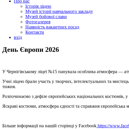
Про нас
Історія ліцею
Музей історії навчального закладу
Музей бойової слави
Фотогалерея
Наявність вакантних посад
Контакти
вхід
День Європи 2026
У Чернігівському ліцеї №15 панувала особлива атмосфера — а
Учні ліцею брали участь у творчих, інтелектуальних та мисте
тижня.
Розпочинаємо з дефіле європейських національних костюмів, у я
Яскраві костюми, атмосфера єдності та справжня європейська м
Більше інформації на нашій сторінці у Facebook
https://www.fac