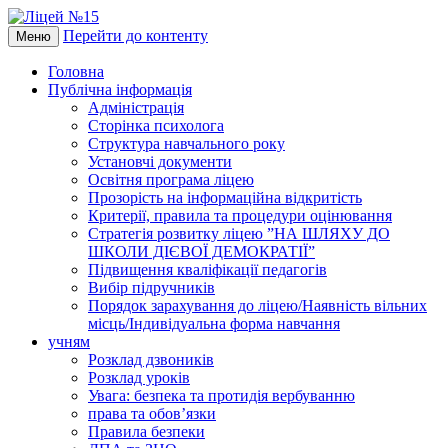
Перейти до контенту
Меню
Головна
Публічна інформація
Адміністрація
Сторінка психолога
Структура навчального року
Установчі документи
Освітня програма ліцею
Прозорість на інформаційна відкритість
Критерії, правила та процедури оцінювання
Стратегія розвитку ліцею ”НА ШЛЯХУ ДО
ШКОЛИ ДІЄВОЇ ДЕМОКРАТІЇ”
Підвищення кваліфікації педагогів
Вибір підручників
Порядок зарахування до ліцею/Наявність вільних
місць/Індивідуальна форма навчання
учням
Розклад дзвоників
Розклад уроків
Увага: безпека та протидія вербуванню
права та обов’язки
Правила безпеки