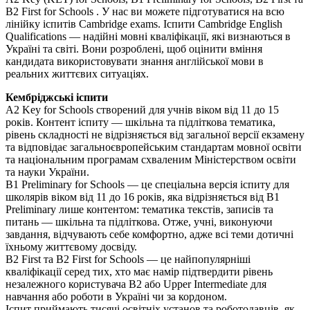
B2 First for Schools . У нас ви можете підготуватися на всю
лінійку іспитів Cambridge exams. Іспити Cambridge English
Qualifications — надійні мовні кваліфікації, які визнаються в
Україні та світі. Вони розроблені, щоб оцінити вміння
кандидата використовувати знання англійської мови в
реальних життєвих ситуаціях.
Кембріджські іспити
A2 Key for Schools створений для учнів віком від 11 до 15
років. Контент іспиту — шкільна та підліткова тематика,
рівень складності не відрізняється від загальної версії екзамену
та відповідає загальноєвропейським стандартам мовної освіти
та національним програмам схваленим Міністерством освіти
та науки України.
B1 Preliminary for Schools — це спеціальна версія іспиту для
школярів віком від 11 до 16 років, яка відрізняється від B1
Preliminary лише контентом: тематика текстів, записів та
питань — шкільна та підліткова. Отже, учні, виконуючи
завдання, відчувають себе комфортно, адже всі теми дотичні
їхньому життєвому досвіду.
B2 First та B2 First for Schools — це найпопулярніші
кваліфікації серед тих, хто має намір підтвердити рівень
незалежного користувача B2 або Upper Intermediate для
навчання або роботи в Україні чи за кордоном.
Іспит приймають тисячі освітніх установ та роботодавців, як