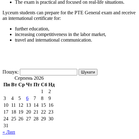
The exam is practical and focused on real-life situations.
Lyceum students can prepare for the PTE General exam and receive
an international certificate for:
further education,
increasing competitiveness in the labor market,
travel and international communication.
Пошук:
Серпень 2026
Пн
Вт
Ср
Чт
Пт
Сб
Нд
1
2
3
4
5
6
7
8
9
10
11
12
13
14
15
16
17
18
19
20
21
22
23
24
25
26
27
28
29
30
31
« Лип