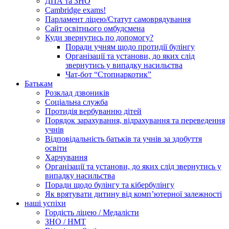
ДПА та ЗНО
Cambridge exams!
Парламент ліцею/Статут самоврядування
Сайт освітнього омбудсмена
Куди звернутись по допомогу?
Поради учням щодо протидії булінгу
Організації та установи, до яких слід
звернутись у випадку насильства
Чат-бот “Стопнаркотик”
Батькам
Розклад дзвоників
Соціальна служба
Протидія вербуванню дітей
Порядок зарахування, відрахування та переведення
учнів
Відповідальність батьків та учнів за здобуття
освіти
Харчування
Організації та установи, до яких слід звернутись у
випадку насильства
Поради щодо булінгу та кібербулінгу
Як врятувати дитину від комп’ютерної залежності
наші успіхи
Гордість ліцею / Медалісти
ЗНО / НМТ