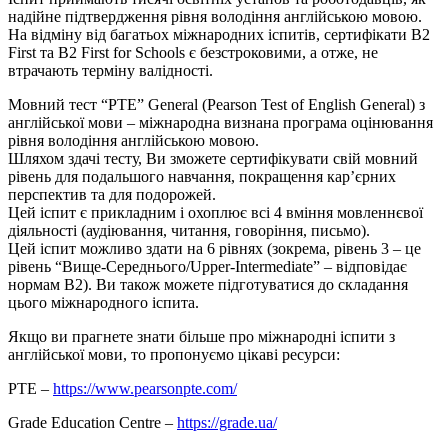
надійне підтвердження рівня володіння англійською мовою.
На відміну від багатьох міжнародних іспитів, сертифікати B2
First та B2 First for Schools є безстроковими, а отже, не
втрачають терміну валідності.
Мовний тест “PTE” General (Pearson Test of English General) з
англійської мови – міжнародна визнана програма оцінювання
рівня володіння англійською мовою.
Шляхом здачі тесту, Ви зможете сертифікувати свій мовний
рівень для подальшого навчання, покращення кар’єрних
перспектив та для подорожей.
Цей іспит є прикладним і охоплює всі 4 вміння мовленнєвої
діяльності (аудіювання, читання, говоріння, письмо).
Цей іспит можливо здати на 6 рівнях (зокрема, рівень 3 – це
рівень “Вище-Середнього/Upper-Intermediate” – відповідає
нормам В2). Ви також можете підготуватися до складання
цього міжнародного іспита.
Якщо ви прагнете знати більше про міжнародні іспити з
англійської мови, то пропонуємо цікаві ресурси:
PTE –
https://www.pearsonpte.com/
Grade Education Centre –
https://grade.ua/