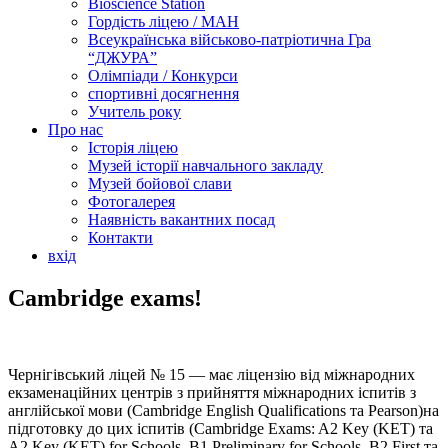
Bioscience Station
Гордість ліцею / МАН
Всеукраїнська військово-патріотична Гра
“ДЖУРА”
Олімпіади / Конкурси
спортивні досягнення
Учитель року
Про нас
Історія ліцею
Музей історії навчального закладу
Музей бойової слави
Фотогалерея
Наявність вакантних посад
Контакти
вхід
Cambridge exams!
Чернігівський ліцей № 15 — має ліцензію від міжнародних
екзаменаційних центрів з прийняття міжнародних іспитів з
англійської мови (Cambridge English Qualifications та Pearson)на
підготовку до цих іспитів (Cambridge Exams: A2 Key (KET) та
A2 Key (KET) for Schools, B1 Preliminary for Schools, B2 First та