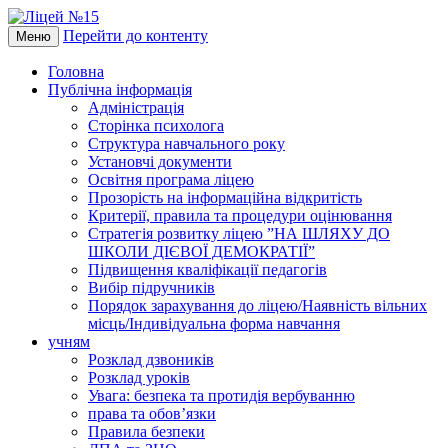
Перейти до контенту
Меню
Головна
Публічна інформація
Адміністрація
Сторінка психолога
Структура навчального року
Установчі документи
Освітня програма ліцею
Прозорість на інформаційна відкритість
Критерії, правила та процедури оцінювання
Стратегія розвитку ліцею ”НА ШЛЯХУ ДО
ШКОЛИ ДІЄВОЇ ДЕМОКРАТІЇ”
Підвищення кваліфікації педагогів
Вибір підручників
Порядок зарахування до ліцею/Наявність вільних
місць/Індивідуальна форма навчання
учням
Розклад дзвоників
Розклад уроків
Увага: безпека та протидія вербуванню
права та обов’язки
Правила безпеки