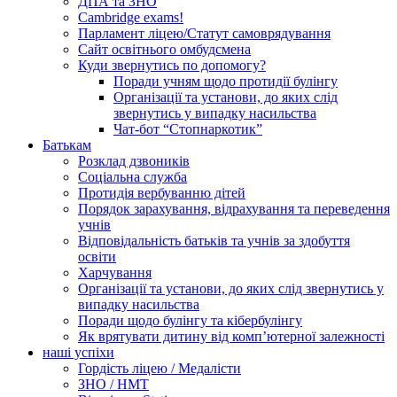
ДПА та ЗНО
Cambridge exams!
Парламент ліцею/Статут самоврядування
Сайт освітнього омбудсмена
Куди звернутись по допомогу?
Поради учням щодо протидії булінгу
Організації та установи, до яких слід
звернутись у випадку насильства
Чат-бот “Стопнаркотик”
Батькам
Розклад дзвоників
Соціальна служба
Протидія вербуванню дітей
Порядок зарахування, відрахування та переведення
учнів
Відповідальність батьків та учнів за здобуття
освіти
Харчування
Організації та установи, до яких слід звернутись у
випадку насильства
Поради щодо булінгу та кібербулінгу
Як врятувати дитину від комп’ютерної залежності
наші успіхи
Гордість ліцею / Медалісти
ЗНО / НМТ