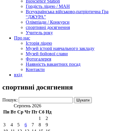
Bioscience Station
Гордість ліцею / МАН
Всеукраїнська військово-патріотична Гра
“ДЖУРА”
Олімпіади / Конкурси
спортивні досягнення
Учитель року
Про нас
Історія ліцею
Музей історії навчального закладу
Музей бойової слави
Фотогалерея
Наявність вакантних посад
Контакти
вхід
спортивні досягнення
Пошук:
Серпень 2026
Пн
Вт
Ср
Чт
Пт
Сб
Нд
1
2
3
4
5
6
7
8
9