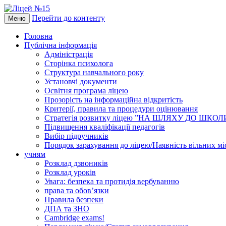
Перейти до контенту
Меню
Головна
Публічна інформація
Адміністрація
Сторінка психолога
Структура навчального року
Установчі документи
Освітня програма ліцею
Прозорість на інформаційна відкритість
Критерії, правила та процедури оцінювання
Стратегія розвитку ліцею ”НА ШЛЯХУ ДО ШКО
Підвищення кваліфікації педагогів
Вибір підручників
Порядок зарахування до ліцею/Наявність вільних мі
учням
Розклад дзвоників
Розклад уроків
Увага: безпека та протидія вербуванню
права та обов’язки
Правила безпеки
ДПА та ЗНО
Cambridge exams!