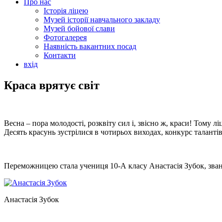
Про нас
Історія ліцею
Музей історії навчального закладу
Музей бойової слави
Фотогалерея
Наявність вакантних посад
Контакти
вхід
Краса врятує світ
Весна – пора молодості, розквіту сил і, звісно ж, краси! Тому
Десять красунь зустрілися в чотирьох виходах, конкурс таланті
Переможницею стала учениця 10-А класу Анастасія Зубок, зван
Анастасія Зубок