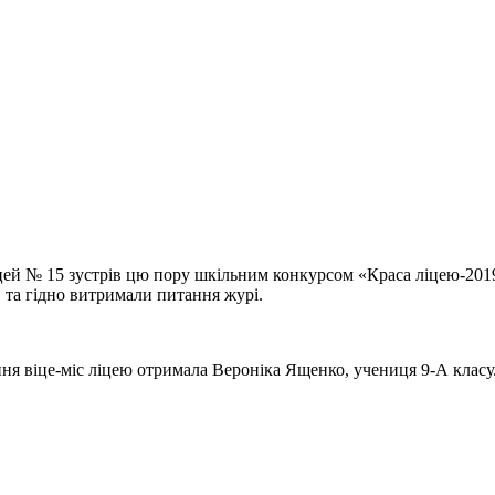
 ліцей № 15 зустрів цю пору шкільним конкурсом «Краса ліцею-201
в та гідно витримали питання журі.
ня віце-міс ліцею отримала Вероніка Ященко, учениця 9-А класу