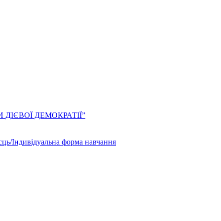
ЛИ ДІЄВОЇ ДЕМОКРАТІЇ”
сць/Індивідуальна форма навчання