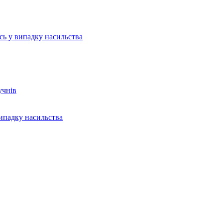
ись у випадку насильства
учнів
випадку насильства