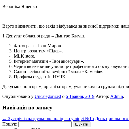
Вероніка Ященко
Варто відзначити, що захід відбувався за значної підтримки на
1.Депутат обласної ради – Дмитро Блауш.
Фотограф – Іван Миров.
Центр розвитку «Лідер».
MLK store.
Інтернет-магазин «Твої аксесуари».
Чернігівське вище училище професійного обслуговування 
Салон весільної та вечірньої моди «Камелія».
Профком студентів НУЧК.
Дякуємо спонсорам, організаторам, учасникам та групам підтри
Опубліковано у
Uncategorized
о
6 Травня, 2019
Автор:
Admin
.
Навігація по запису
←
Зустріч із патрульною поліцією у ліцеї №15
День цивільного
Пошук: