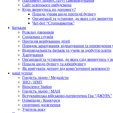
Парламент ліцею/Статут самоврядування
Сайт освітнього омбудсмена
Куди звернутись по допомогу?
Поради учням щодо протидії булінгу
Організації та установи, до яких слід звернут
Чат-бот “Стопнаркотик”
Батькам
Розклад дзвоників
Соціальна служба
Протидія вербуванню дітей
Порядок зарахування, відрахування та переведення 
Відповідальність батьків та учнів за здобуття освіти
Харчування
Організації та установи, до яких слід звернутись у 
Поради щодо булінгу та кібербулінгу
Як врятувати дитину від комп’ютерної залежності
наші успіхи
Гордість ліцею / Медалісти
ЗНО / НМТ
Bioscience Station
Гордість ліцею / МАН
Всеукраїнська військово-патріотична Гра “ДЖУРА”
Олімпіади / Конкурси
спортивні досягнення
Учитель року