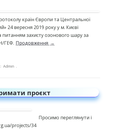
ХАРЧУВАННЯ
ПАРЛАМЕНТ ЛІЦЕЮ/СТАТУТ
УЧИТЕЛЬ 
ОРГАНІЗАЦІЇ ТА УСТАНОВИ, ДО
САМОВРЯДУВАННЯ
ЯКИХ СЛІД ЗВЕРНУТИСЬ У
ротоколу країн Європи та Центральної
Ю
ВИПАДКУ НАСИЛЬСТВА
» 24 вересня 2019 року у м. Києві
САЙТ ОСВІТНЬОГО
ОЇ
ОМБУДСМЕНА
ПОРАДИ ЩОДО БУЛІНГУ ТА
 питанням захисту озонового шару за
КІБЕРБУЛІНГУ
Н/ГЕФ.
Продовження
→
КУДИ ЗВЕРНУТИСЬ ПО
ПОРАДИ УЧНЯМ ЩОДО
ДОПОМОГУ?
ПРОТИДІЇ БУЛІНГУ
ЯК ВРЯТУВАТИ ДИТИНУ ВІД
КОМП’ЮТЕРНОЇ ЗАЛЕЖНОСТІ
ОРГАНІЗАЦІЇ ТА УСТАНОВИ, ДО
ЯКИХ СЛІД ЗВЕРНУТИСЬ У
:
Admin
.
ВИПАДКУ НАСИЛЬСТВА
ЧАТ-БОТ “СТОПНАРКОТИК”
МА
тримати проєкт
Просимо переглянути і
g.ua/projects/34