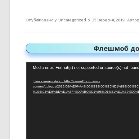
Опубліковано у
Uncategorized
о
25 Вересня, 2019
Автор
Флешмоб до
Відеопрогравач
Media error: Format(s) not supported or source(s) not foun
Завантажити файл: http://liceum15.cn.ua/wp-
content/uploads/2019/09/%D0%A4%D0%BB%D0%B5%D1%88%D0%
%D0%94%D0%BD%D1%8F-%D0%BC%D1%96%D1%81%D1%82%D0%B0