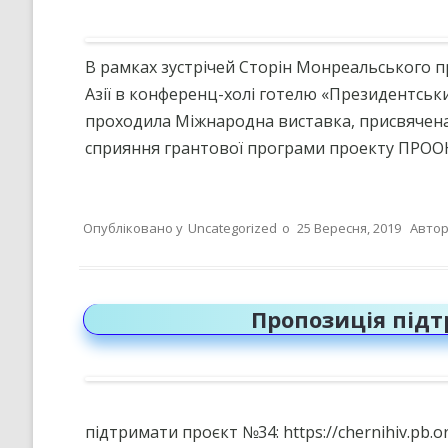
КРИТЕРІЇ, ПРАВИЛА ТА
ПРОЦЕДУРИ ОЦІНЮВАННЯ
В рамках зустрічей Сторін Монреальського п
СТРАТЕГІЯ РОЗВИТКУ ЛІЦЕ
Азії в конференц-холі готелю «Президентський
”НА ШЛЯХУ ДО ШКОЛИ ДІЄВ
ДЕМОКРАТІЇ”
проходила Міжнародна виставка, присвячена
сприяння грантової програми проекту ПРОО
ПІДВИЩЕННЯ КВАЛІФІКАЦІЇ
ПЕДАГОГІВ
ВИБІР ПІДРУЧНИКІВ
Опубліковано у
Uncategorized
о
25 Вересня, 2019
Автор
ПОРЯДОК ЗАРАХУВАННЯ ДО
ЛІЦЕЮ/НАЯВНІСТЬ ВІЛЬНИХ
МІСЦЬ/ІНДИВІДУАЛЬНА ФОР
НАВЧАННЯ
Пропозиція під
підтримати проєкт №34: https://chernihiv.pb.or