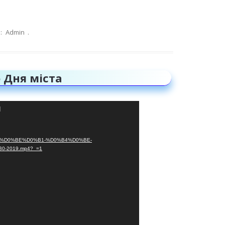
:
Admin
.
 Дня міста
d
BC%D0%BE%D0%B1-%D0%B4%D0%BE-
-2019.mp4?_=1