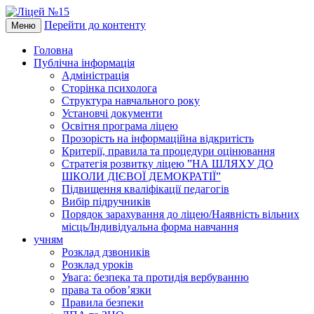
Перейти до контенту
Меню
Головна
Публічна інформація
Адміністрація
Сторінка психолога
Структура навчального року
Установчі документи
Освітня програма ліцею
Прозорість на інформаційна відкритість
Критерії, правила та процедури оцінювання
Стратегія розвитку ліцею ”НА ШЛЯХУ ДО
ШКОЛИ ДІЄВОЇ ДЕМОКРАТІЇ”
Підвищення кваліфікації педагогів
Вибір підручників
Порядок зарахування до ліцею/Наявність вільних
місць/Індивідуальна форма навчання
учням
Розклад дзвоників
Розклад уроків
Увага: безпека та протидія вербуванню
права та обов’язки
Правила безпеки