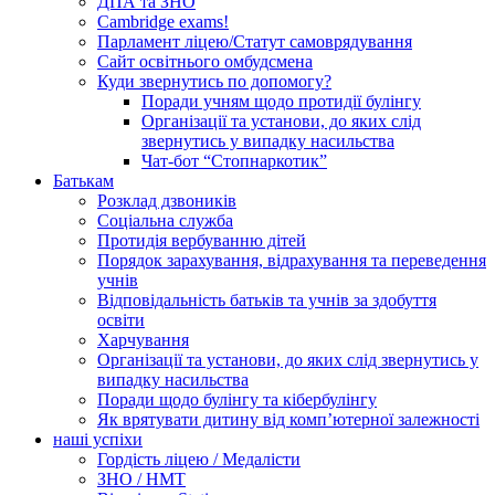
ДПА та ЗНО
Cambridge exams!
Парламент ліцею/Статут самоврядування
Сайт освітнього омбудсмена
Куди звернутись по допомогу?
Поради учням щодо протидії булінгу
Організації та установи, до яких слід
звернутись у випадку насильства
Чат-бот “Стопнаркотик”
Батькам
Розклад дзвоників
Соціальна служба
Протидія вербуванню дітей
Порядок зарахування, відрахування та переведення
учнів
Відповідальність батьків та учнів за здобуття
освіти
Харчування
Організації та установи, до яких слід звернутись у
випадку насильства
Поради щодо булінгу та кібербулінгу
Як врятувати дитину від комп’ютерної залежності
наші успіхи
Гордість ліцею / Медалісти
ЗНО / НМТ