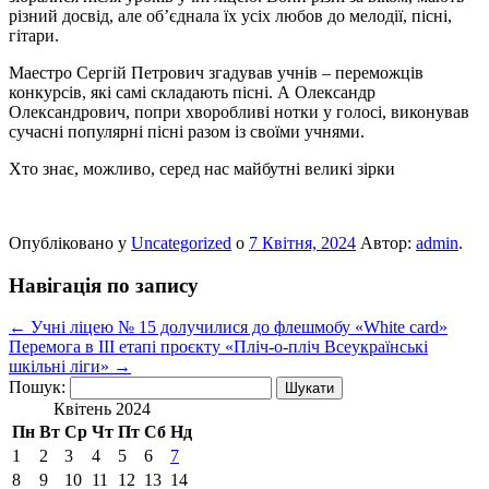
різний досвід, але обʼєднала їх усіх любов до мелодії, пісні,
гітари.
Маестро Сергій Петрович згадував учнів – переможців
конкурсів, які самі складають пісні. А Олександр
Олександрович, попри хворобливі нотки у голосі, виконував
сучасні популярні пісні разом
із своїми учнями.
Хто знає, можливо, серед нас майбутні великі зірки
Опубліковано у
Uncategorized
о
7 Квітня, 2024
Автор:
admin
.
Навігація по запису
←
Учні ліцею № 15 долучилися до флешмобу «White card»
Перемога в ІІІ етапі проєкту «Пліч-о-пліч Всеукраїнські
шкільні ліги»
→
Пошук:
Квітень 2024
Пн
Вт
Ср
Чт
Пт
Сб
Нд
1
2
3
4
5
6
7
8
9
10
11
12
13
14