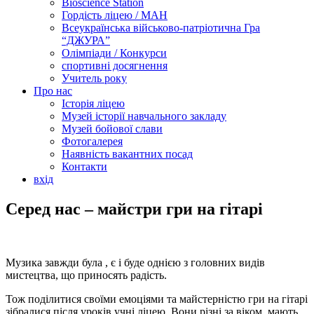
Bioscience Station
Гордість ліцею / МАН
Всеукраїнська військово-патріотична Гра
“ДЖУРА”
Олімпіади / Конкурси
спортивні досягнення
Учитель року
Про нас
Історія ліцею
Музей історії навчального закладу
Музей бойової слави
Фотогалерея
Наявність вакантних посад
Контакти
вхід
Серед нас – майстри гри на гітарі
Музика завжди була , є і буде однією з головних видів
мистецтва, що приносять радість.
Тож поділитися своїми емоціями та майстерністю гри на гітарі
зібралися після уроків учні ліцею. Вони різні за віком, мають