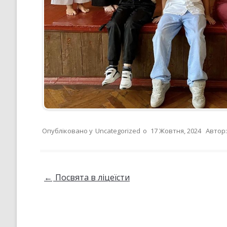
Опубліковано у
Uncategorized
о
17 Жовтня, 2024
Автор
Навігація по запису
←
Посвята в ліцеїсти