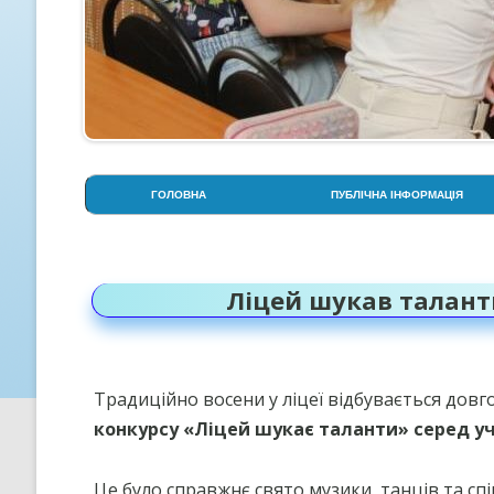
ГОЛОВНА
ПУБЛІЧНА ІНФОРМАЦІЯ
АДМІНІСТРАЦІЯ
СТОРІНКА ПСИХОЛОГА
Ліцей шукав талант
СТРУКТУРА НАВЧАЛЬНОГО
РОКУ
УСТАНОВЧІ ДОКУМЕНТИ
Традиційно восени у ліцеї відбувається довго
ОСВІТНЯ ПРОГРАМА ЛІЦЕЮ
конкурсу «Ліцей шукає таланти» серед учн
ПРОЗОРІСТЬ НА ІНФОРМАЦІ
ВІДКРИТІСТЬ
Це було справжнє свято музики, танців та спів