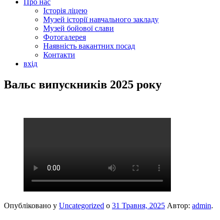
Про нас
Історія ліцею
Музей історії навчального закладу
Музей бойової слави
Фотогалерея
Наявність вакантних посад
Контакти
вхід
Вальс випускників 2025 року
Опубліковано у
Uncategorized
о
31 Травня, 2025
Автор:
admin
.