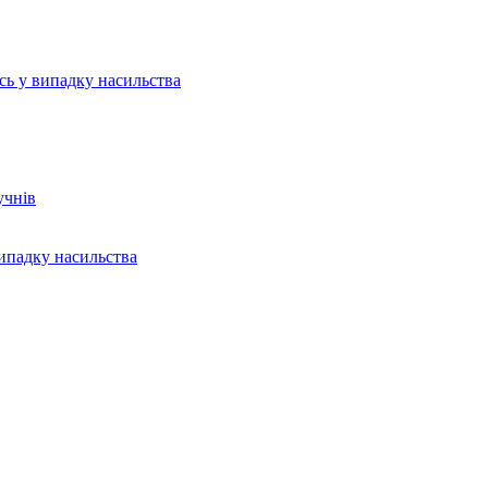
ись у випадку насильства
учнів
випадку насильства