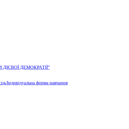
ЛИ ДІЄВОЇ ДЕМОКРАТІЇ”
сць/Індивідуальна форма навчання