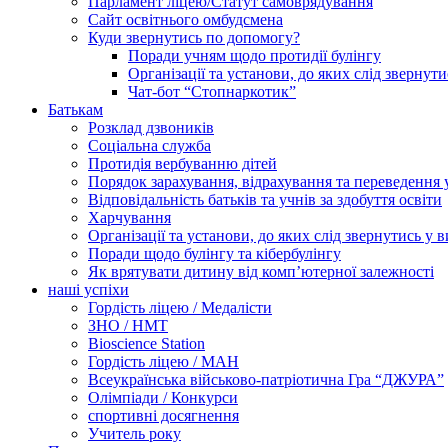
Парламент ліцею/Статут самоврядування
Сайт освітнього омбудсмена
Куди звернутись по допомогу?
Поради учням щодо протидії булінгу
Організації та установи, до яких слід звернут
Чат-бот “Стопнаркотик”
Батькам
Розклад дзвоників
Соціальна служба
Протидія вербуванню дітей
Порядок зарахування, відрахування та переведення 
Відповідальність батьків та учнів за здобуття освіти
Харчування
Організації та установи, до яких слід звернутись у 
Поради щодо булінгу та кібербулінгу
Як врятувати дитину від комп’ютерної залежності
наші успіхи
Гордість ліцею / Медалісти
ЗНО / НМТ
Bioscience Station
Гордість ліцею / МАН
Всеукраїнська військово-патріотична Гра “ДЖУРА”
Олімпіади / Конкурси
спортивні досягнення
Учитель року