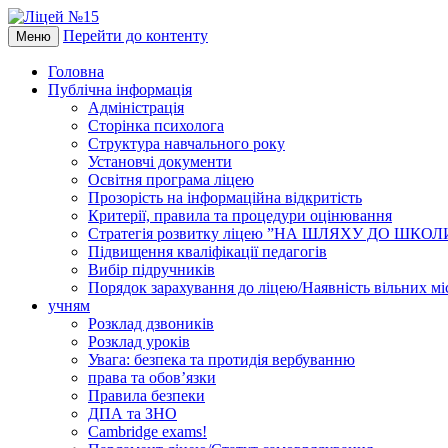
Перейти до контенту
Меню
Головна
Публічна інформація
Адміністрація
Сторінка психолога
Структура навчального року
Установчі документи
Освітня програма ліцею
Прозорість на інформаційна відкритість
Критерії, правила та процедури оцінювання
Стратегія розвитку ліцею ”НА ШЛЯХУ ДО ШКО
Підвищення кваліфікації педагогів
Вибір підручників
Порядок зарахування до ліцею/Наявність вільних мі
учням
Розклад дзвоників
Розклад уроків
Увага: безпека та протидія вербуванню
права та обов’язки
Правила безпеки
ДПА та ЗНО
Cambridge exams!