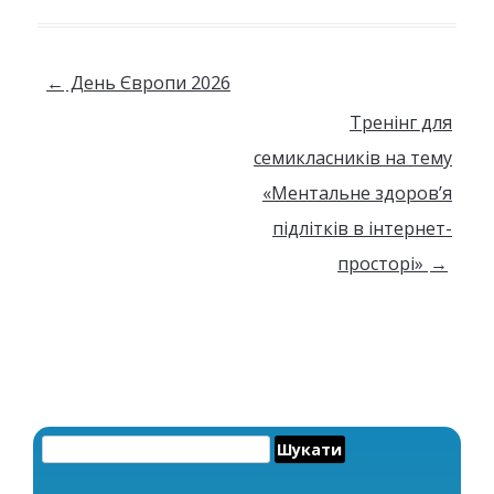
Навігація по запису
←
День Європи 2026
Тренінг для
семикласників на тему
«Ментальне здоров’я
підлітків в інтернет-
просторі»
→
Пошук: