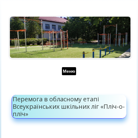
Перейти до контенту
Меню
Перемога в обласному етапі
Всеукраїнських шкільних ліг «Пліч-о-
пліч»