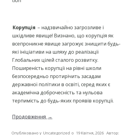
tion
Корупція
– надзвичайно загрозливе і
шкідливе явище! Визнано, що корупція як
всепроникне явище загрожує знищити будь-
які ініціативи на шляху до реалізації
Глобальних цілей сталого розвитку.
Поширеність корупції на рівні школи
безпосередньо протирічить засадам
державної політики в освіті, серед яких є
академічна доброчесність та нульова
терпимість до будь-яких проявів корупції.
Продовження
→
Опубліковано у
Uncategorized
о
19 Квітня, 2026
Автор: