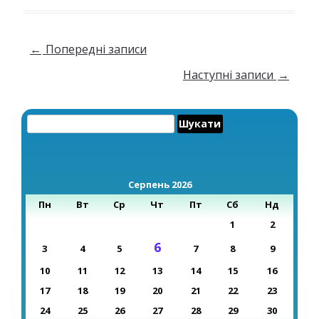
Навігація по запису
←
Попередні записи
Наступні записи
→
Пошук:
Серпень 2026
Пн
Вт
Ср
Чт
Пт
Сб
Нд
1
2
6
3
4
5
7
8
9
10
11
12
13
14
15
16
17
18
19
20
21
22
23
24
25
26
27
28
29
30