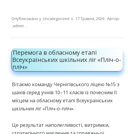
Опубліковано у
Uncategorized
о
17 Травня, 2026
Автор:
admin
.
Перемога в обласному етапі
Всеукраїнських шкільних ліг «Пліч-о-
пліч»
Вітаємо команду Чернігівського ліцею №15 з
шахів серед учнів 10–11 класів із почесним ІІ
місцем на обласному етапі Всеукраїнських
шкільних ліг «Пліч-о-пліч».
Це результат наполегливості, витримки,
стратегічного мислення та справжньої