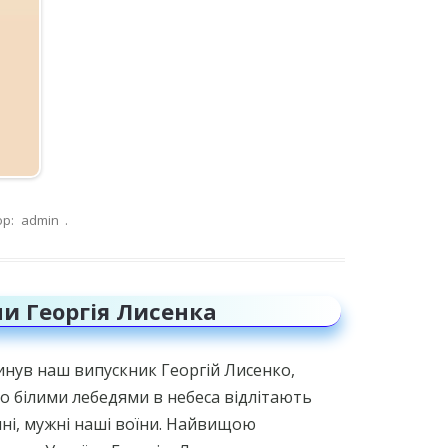
ор:
admin
.
ни Георгія Лисенка
гинув наш випускник Георгій Лисенко,
що білими лебедями в небеса відлітають
ні, мужні наші воїни. Найвищою