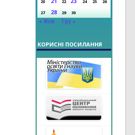
21
23
20
22
24
25
26
28
27
29
30
« Жов
Гру »
КОРИСНІ ПОСИЛАННЯ