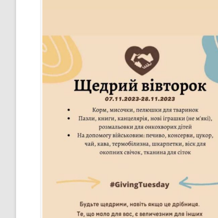
СТРАТЕГІЯ РОЗВИТКУ ЛІЦЕ
”НА ШЛЯХУ ДО ШКОЛИ ДІЄВ
ДЕМОКРАТІЇ”
ПІДВИЩЕННЯ КВАЛІФІКАЦІЇ
ПЕДАГОГІВ
ВИБІР ПІДРУЧНИКІВ
ПОРЯДОК ЗАРАХУВАННЯ ДО
ЛІЦЕЮ/НАЯВНІСТЬ ВІЛЬНИХ
МІСЦЬ/ІНДИВІДУАЛЬНА ФОР
НАВЧАННЯ