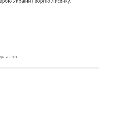
Герою України Георгію Лисенку.
ор:
admin
.