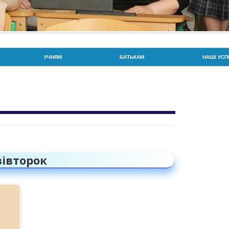
Перейти до контенту
УЧНЯМ
БАТЬКАМ
НАШІ УСП
РОЗКЛАД ДЗВОНИКІВ
РОЗКЛАД ДЗВОНИКІВ
ГОРДІСТЬ
РОЗКЛАД УРОКІВ
СОЦІАЛЬНА СЛУЖБА
ЗНО / НМТ
УВАГА: БЕЗПЕКА ТА ПРОТИДІЯ
ПРОТИДІЯ ВЕРБУВАННЮ ДІТЕЙ
BIOSCIEN
ВЕРБУВАННЮ
ПОРЯДОК ЗАРАХУВАННЯ,
ГОРДІСТЬ
ПРАВА ТА ОБОВ’ЯЗКИ
ВІДРАХУВАННЯ ТА
ВСЕУКРАЇ
ПЕРЕВЕДЕННЯ УЧНІВ
івторок
ПРАВИЛА БЕЗПЕКИ
ПАТРІОТИ
ВІДПОВІДАЛЬНІСТЬ БАТЬКІВ ТА
ЙНА
ДПА ТА ЗНО
ОЛІМПІАД
УЧНІВ ЗА ЗДОБУТТЯ ОСВІТИ
CAMBRIDGE EXAMS!
СПОРТИВ
ХАРЧУВАННЯ
ПАРЛАМЕНТ ЛІЦЕЮ/СТАТУТ
УЧИТЕЛЬ 
ОРГАНІЗАЦІЇ ТА УСТАНОВИ, ДО
САМОВРЯДУВАННЯ
ЯКИХ СЛІД ЗВЕРНУТИСЬ У