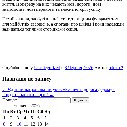
життя. Попереду на них чекають нові дороги, нові
знайомства, нові перемоги та власна історія успіху.
Нехай знання, здобуті в ліцеї, стануть міцним фундаментом
для майбутніх звершень, а спогади про шкільні роки назавжди
залишаться теплими сторінками серця.
Опубліковано у
Uncategorized
о
8 Червня, 2026
Автор:
admin 2
.
Навігація по запису
←
Єдиний національний урок «Безпечна дорога додому»
Гордість нашого ліцею!
→
Пошук:
Червень 2026
Пн
Вт
Ср
Чт
Пт
Сб
Нд
1
2
3
4
5
6
7
8
9
10
11
12
13
14