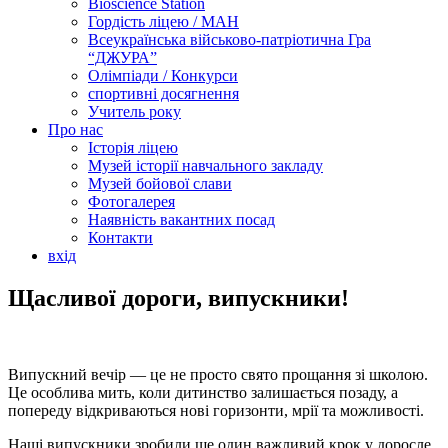
Bioscience Station
Гордість ліцею / МАН
Всеукраїнська військово-патріотична Гра
“ДЖУРА”
Олімпіади / Конкурси
спортивні досягнення
Учитель року
Про нас
Історія ліцею
Музей історії навчального закладу
Музей бойової слави
Фотогалерея
Наявність вакантних посад
Контакти
вхід
Щасливої дороги, випускники!
Випускний вечір — це не просто свято прощання зі школою.
Це особлива мить, коли дитинство залишається позаду, а
попереду відкриваються нові горизонти, мрії та можливості.
Наші випускники зробили ще один важливий крок у доросле