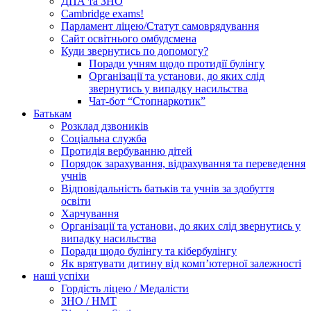
ДПА та ЗНО
Cambridge exams!
Парламент ліцею/Статут самоврядування
Сайт освітнього омбудсмена
Куди звернутись по допомогу?
Поради учням щодо протидії булінгу
Організації та установи, до яких слід
звернутись у випадку насильства
Чат-бот “Стопнаркотик”
Батькам
Розклад дзвоників
Соціальна служба
Протидія вербуванню дітей
Порядок зарахування, відрахування та переведення
учнів
Відповідальність батьків та учнів за здобуття
освіти
Харчування
Організації та установи, до яких слід звернутись у
випадку насильства
Поради щодо булінгу та кібербулінгу
Як врятувати дитину від комп’ютерної залежності
наші успіхи
Гордість ліцею / Медалісти
ЗНО / НМТ