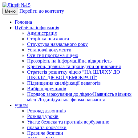
Перейти до контенту
Меню
Головна
Публічна інформація
Адміністрація
Сторінка психолога
Структура навчального року
Установчі документи
Освітня програма ліцею
Прозорість на інформаційна відкритість
Критерії, правила та процедури оцінювання
Стратегія розвитку ліцею ”НА ШЛЯХУ ДО
ШКОЛИ ДІЄВОЇ ДЕМОКРАТІЇ”
Підвищення кваліфікації педагогів
Вибір підручників
Порядок зарахування до ліцею/Наявність вільних
місць/Індивідуальна форма навчання
учням
Розклад дзвоників
Розклад уроків
Увага: безпека та протидія вербуванню
права та обов’язки
Правила безпеки