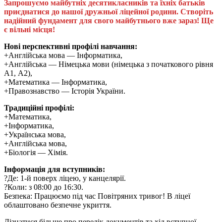
​Запрошуємо майбутніх десятикласників та їхніх батьків
приєднатися до нашої дружньої ліцейної родини. Створіть
надійний фундамент для свого майбутнього вже зараз! Ще
є вільні місця!
Нові перспективні профілі навчання:
+​Англійська мова — Інформатика,
​+Англійська — Німецька мови (німецька з початкового рівня
А1, А2),
​+Математика — Інформатика,
+Правознавство — Історія України.
​Традиційні профілі:
​+Математика,
​+Інформатика,
+​Українська мова,
​+Англійська мова,
​+Біологія — Хімія.
​Інформація для вступників:
​?Де: 1-й поверх ліцею, у канцелярії.
​?Коли: з 08:00 до 16:30.
​Безпека: Працюємо під час Повітряних тривог! В ліцеї
облаштовано безпечне укриття.
​Дізнатися більше про перелік документів та хід вступної