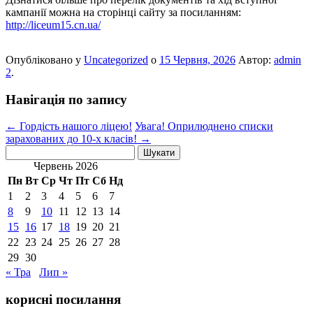
кампанії можна на сторінці сайту за посиланням:
http://liceum15.cn.ua/
Опубліковано у
Uncategorized
о
15 Червня, 2026
Автор:
admin
2
.
Навігація по запису
←
Гордість нашого ліцею!
Увага! Оприлюднено списки
зарахованих до 10-х класів!
→
Пошук:
Червень 2026
Пн
Вт
Ср
Чт
Пт
Сб
Нд
1
2
3
4
5
6
7
8
9
10
11
12
13
14
15
16
17
18
19
20
21
22
23
24
25
26
27
28
29
30
« Тра
Лип »
корисні посилання