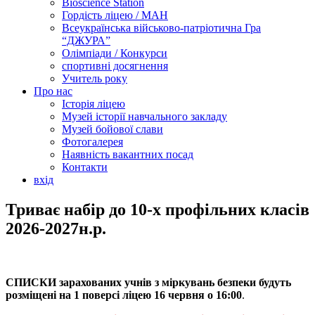
Bioscience Station
Гордість ліцею / МАН
Всеукраїнська військово-патріотична Гра
“ДЖУРА”
Олімпіади / Конкурси
спортивні досягнення
Учитель року
Про нас
Історія ліцею
Музей історії навчального закладу
Музей бойової слави
Фотогалерея
Наявність вакантних посад
Контакти
вхід
Триває набір до 10-х профільних класів
2026-2027н.р.
СПИСКИ зарахованих учнів з міркувань безпеки будуть
розміщені на 1 поверсі ліцею 16 червня о 16:00
.