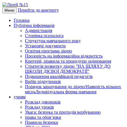
Перейти до контенту
Меню
Головна
Публічна інформація
Адміністрація
Сторінка психолога
Структура навчального року
Установчі документи
Освітня програма ліцею
Прозорість на інформаційна відкритість
Критерії, правила та процедури оцінювання
Стратегія розвитку ліцею ”НА ШЛЯХУ ДО
ШКОЛИ ДІЄВОЇ ДЕМОКРАТІЇ”
Підвищення кваліфікації педагогів
Вибір підручників
Порядок зарахування до ліцею/Наявність вільних
місць/Індивідуальна форма навчання
учням
Розклад дзвоників
Розклад уроків
Увага: безпека та протидія вербуванню
права та обов’язки
Правила безпеки