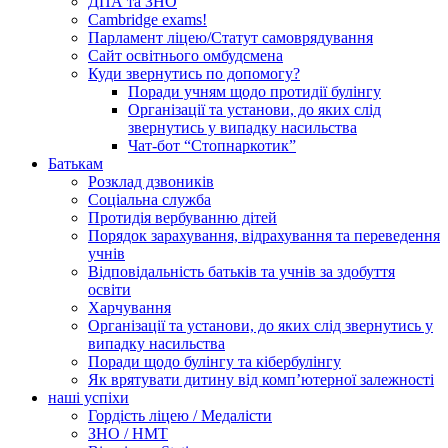
ДПА та ЗНО
Cambridge exams!
Парламент ліцею/Статут самоврядування
Сайт освітнього омбудсмена
Куди звернутись по допомогу?
Поради учням щодо протидії булінгу
Організації та установи, до яких слід
звернутись у випадку насильства
Чат-бот “Стопнаркотик”
Батькам
Розклад дзвоників
Соціальна служба
Протидія вербуванню дітей
Порядок зарахування, відрахування та переведення
учнів
Відповідальність батьків та учнів за здобуття
освіти
Харчування
Організації та установи, до яких слід звернутись у
випадку насильства
Поради щодо булінгу та кібербулінгу
Як врятувати дитину від комп’ютерної залежності
наші успіхи
Гордість ліцею / Медалісти
ЗНО / НМТ