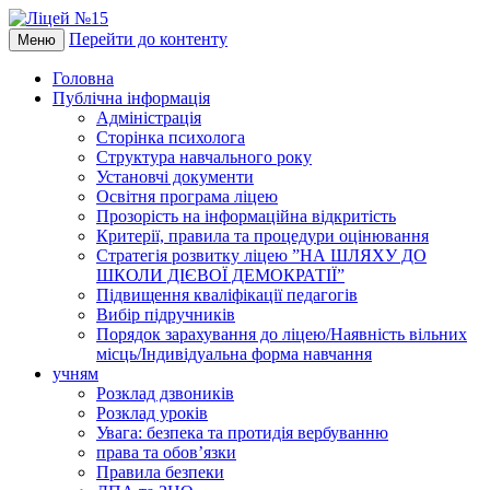
Перейти до контенту
Меню
Головна
Публічна інформація
Адміністрація
Сторінка психолога
Структура навчального року
Установчі документи
Освітня програма ліцею
Прозорість на інформаційна відкритість
Критерії, правила та процедури оцінювання
Стратегія розвитку ліцею ”НА ШЛЯХУ ДО
ШКОЛИ ДІЄВОЇ ДЕМОКРАТІЇ”
Підвищення кваліфікації педагогів
Вибір підручників
Порядок зарахування до ліцею/Наявність вільних
місць/Індивідуальна форма навчання
учням
Розклад дзвоників
Розклад уроків
Увага: безпека та протидія вербуванню
права та обов’язки
Правила безпеки