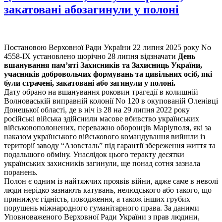
закатовані абозагинули у полоні
Постановою Верховної Ради України 22 липня 2025 року No
4558-IX установлено щорічно 28 липня відзначати
День
вшанування пам’яті Захисників та Захисниць України,
учасників добровольчих формувань та цивільних осіб, які
були страчені, закатовані або загинули у полоні.
Дату обрано на вшанування роковин трагедії в колишній
Волноваській виправній колонії No 120 в окупованій Оленівці
Донецької області, де в ніч із 28 на 29 липня 2022 року
російські війська здійснили масове вбивство українських
військовополонених, переважно оборонців Маріуполя, які за
наказом українського військового командування вийшли із
території заводу “Азовсталь” під гарантії збереження життя та
подальшого обміну. Унаслідок цього теракту десятки
українських захисників загинули, ще понад сотня зазнала
поранень.
Полон є одним із найтяжчих проявів війни, адже саме в неволі
люди нерідко зазнають катувань, нелюдського або такого, що
принижує гідність, поводження, а також інших грубих
порушень міжнародного гуманітарного права. За даними
Уповноваженого Верховної Ради України з прав людини,