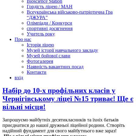
Bioscience Station
Гордість ліцею / МАН
Всеукраїнська військово-патріотична Гра
“ДЖУРА”
Олімпіади / Конкурси
спортивні досягнення
Учитель року
Про нас
Історія ліцею
Музей історії навчального закладу
Музей бойової слави
Фотогалерея
Наявність вакантних посад
Контакти
вхід
Набір до 10-х профільних класів у
Чернігівському ліцеї №15 триває! Ще є
вільні місця!
​Запрошуємо майбутніх десятикласників та їхніх батьків
приєднатися до нашої дружньої ліцейної родини. Створіть
надійний фундамент для свого майбутнього вже зараз!