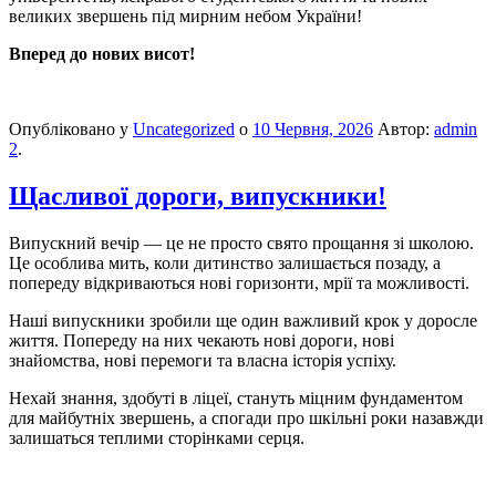
великих звершень під мирним небом України!
Вперед до нових висот!
Опубліковано у
Uncategorized
о
10 Червня, 2026
Автор:
admin
2
.
Щасливої дороги, випускники!
Випускний вечір — це не просто свято прощання зі школою.
Це особлива мить, коли дитинство залишається позаду, а
попереду відкриваються нові горизонти, мрії та можливості.
Наші випускники зробили ще один важливий крок у доросле
життя. Попереду на них чекають нові дороги, нові
знайомства, нові перемоги та власна історія успіху.
Нехай знання, здобуті в ліцеї, стануть міцним фундаментом
для майбутніх звершень, а спогади про шкільні роки назавжди
залишаться теплими сторінками серця.