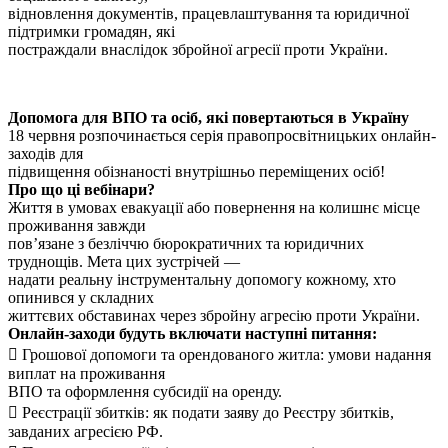
відновлення документів, працевлаштування та юридичної
підтримки громадян, які
постраждали внаслідок збройної агресії проти України.
Допомога для ВПО та осіб, які повертаються в Україну
18 червня розпочинається серія правопросвітницьких онлайн-
заходів для
підвищення обізнаності внутрішньо переміщених осіб!
Про що ці вебінари?
Життя в умовах евакуації або повернення на колишнє місце
проживання завжди
пов’язане з безліччю бюрократичних та юридичних
труднощів. Мета цих зустрічей —
надати реальну інструментальну допомогу кожному, хто
опинився у складних
життєвих обставинах через збройну агресію проти України.
Онлайн-заходи будуть включати наступні питання:
 Грошової допомоги та орендованого житла: умови надання
виплат на проживання
ВПО та оформлення субсидії на оренду.
 Реєстрації збитків: як подати заяву до Реєстру збитків,
завданих агресією РФ.