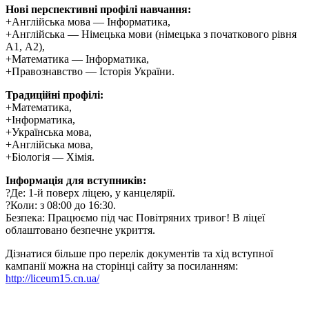
Нові перспективні профілі навчання:
+​Англійська мова — Інформатика,
​+Англійська — Німецька мови (німецька з початкового рівня
А1, А2),
​+Математика — Інформатика,
+Правознавство — Історія України.
​Традиційні профілі:
​+Математика,
​+Інформатика,
+​Українська мова,
​+Англійська мова,
​+Біологія — Хімія.
​Інформація для вступників:
​?Де: 1-й поверх ліцею, у канцелярії.
​?Коли: з 08:00 до 16:30.
​Безпека: Працюємо під час Повітряних тривог! В ліцеї
облаштовано безпечне укриття.
​Дізнатися більше про перелік документів та хід вступної
кампанії можна на сторінці сайту за посиланням:
http://liceum15.cn.ua/