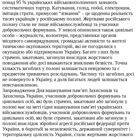
понад 95 % українських військовополонених зазнають
систематичних тортур. Катування, голод, побої, електрошок,
імітація страти, примусові “зізнання” – це щоденна реальність
тисяч українців у російському полоні. Жертвами російського
полону стали не лише військовослужбовці та учасники
добровольчих формувань. У неволі опинилися також цивільні
особи – журналісти, волонтери, представники органів
місцевого самоврядування, громадські активісти та жителі
тимчасово окупованих територій, які не погодилися з
окупацією або підтримували Україну. Багато з них були
страчені, закатовані, загинули внаслідок жорстокого
поводження або досі вважаються зниклими безвісти. Точна
кількість загиблих у полоні залишається невідомою та є
предметом триваючих розслідувань. Частину тіл загиблих досі
не повернуто в Україну, а доля багатьох людей залишається
невстановленою.
Запровадження Дня вшанування пам’яті Захисників та
Захисниць України, учасників добровольчих формувань та
цивільних осіб, які були страчені, закатовані або загинули у
полоні має на меті гідне вшанування пам’яті українських
військовослужбовців, учасників добровольчих формувань та
цивільних осіб, які були страчені, закатовані або загинули у
полоні внаслідок збройної агресії російської федерації проти
України, в боротьбі за незалежність, державний суверенітет і
територіальну цілісність України, стали жертвами жорстокого