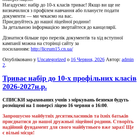
​Нагадуємо: набір до 10-х класів триває! Якщо ви ще не
визначилися з профілем навчання або плануєте подати
документи — ми чекаємо на вас.
​Приєднуйтесь до нашої ліцейної родини!
За детальною інформацією звертайтеся до канцелярії.
Дізнатися більше про перелік документів та хід вступної
кампанії можна на сторінці сайту за
посиланням:
http://liceum15.cn.ua/
Опубліковано у
Uncategorized
о
16 Червня, 2026
Автор:
admin
2
.
Триває набір до 10-х профільних класів
2026-2027н.р.
СПИСКИ зарахованих учнів з міркувань безпеки будуть
розміщені на 1 поверсі ліцею 16 червня о 16:00
.
​Запрошуємо майбутніх десятикласників та їхніх батьків
приєднатися до нашої дружньої ліцейної родини. Створіть
надійний фундамент для свого майбутнього вже зараз! Ще
є вільні місця!