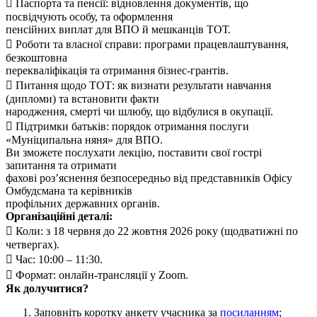
 Паспорта та пенсії: відновлення документів, що
посвідчують особу, та оформлення
пенсійних виплат для ВПО й мешканців ТОТ.
 Роботи та власної справи: програми працевлаштування,
безкоштовна
перекваліфікація та отримання бізнес-грантів.
 Питання щодо ТОТ: як визнати результати навчання
(дипломи) та встановити факти
народження, смерті чи шлюбу, що відбулися в окупації.
 Підтримки батьків: порядок отримання послуги
«Муніципальна няня» для ВПО.
Ви зможете послухати лекцію, поставити свої гострі
запитання та отримати
фахові роз’яснення безпосередньо від представників Офісу
Омбудсмана та керівників
профільних державних органів.
Організаційні деталі:
 Коли: з 18 червня до 22 жовтня 2026 року (щодватижні по
четвергах).
 Час: 10:00 – 11:30.
 Формат: онлайн-трансляції у Zoom.
Як долучитися?
Заповніть коротку анкету учасника за
посиланням
;