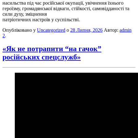
насильства під час російської окупації, увічнення їхнього
героїзму, громадянської відваги, стійкості, самовідданості та
сили духу, зміцнення
патріотичних настроїв у суспільстві.
Опубліковано у
Uncategorized
о
28 Липня, 2026
Автор:
admin
2
.
«Як не потрапити “на гачок”
російських спецслужб»