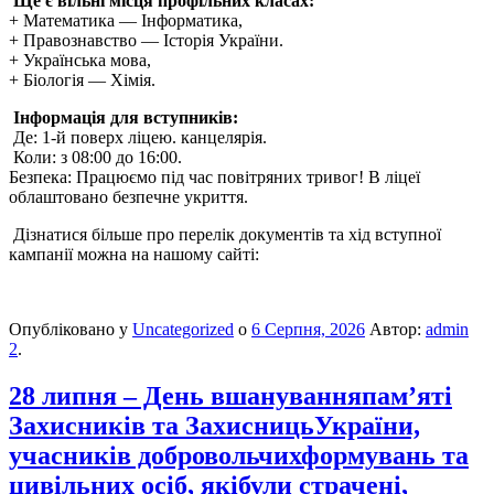
​
Ще є вільні місця профільних класах:
​+ Математика — Інформатика,
​+ Правознавство — Історія України.
+ Українська мова,
+ Біологія — Хімія.
Інформація для вступників:
​ Де: 1-й поверх ліцею. канцелярія.
​ Коли: з 08:00 до 16:00.
​Безпека: Працюємо під час повітряних тривог! В ліцеї
облаштовано безпечне укриття.
​ Дізнатися більше про перелік документів та хід вступної
кампанії можна на нашому сайті:
Опубліковано у
Uncategorized
о
6 Серпня, 2026
Автор:
admin
2
.
28 липня – День вшануванняпам’яті
Захисників та ЗахисницьУкраїни,
учасників добровольчихформувань та
цивільних осіб, якібули страчені,