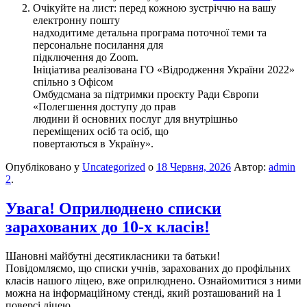
Очікуйте на лист: перед кожною зустріччю на вашу
електронну пошту
надходитиме детальна програма поточної теми та
персональне посилання для
підключення до Zoom.
Ініціатива реалізована ГО «Відродження України 2022»
спільно з Офісом
Омбудсмана за підтримки проєкту Ради Європи
«Полегшення доступу до прав
людини й основних послуг для внутрішньо
переміщених осіб та осіб, що
повертаються в Україну».
Опубліковано у
Uncategorized
о
18 Червня, 2026
Автор:
admin
2
.
Увага! Оприлюднено списки
зарахованих до 10-х класів!
​Шановні майбутні десятикласники та батьки!
​Повідомляємо, що списки учнів, зарахованих до профільних
класів нашого ліцею, вже оприлюднено. Ознайомитися з ними
можна на інформаційному стенді, який розташований на 1
поверсі ліцею.