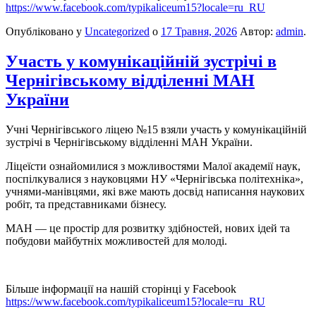
https://www.facebook.com/typikaliceum15?locale=ru_RU
Опубліковано у
Uncategorized
о
17 Травня, 2026
Автор:
admin
.
Участь у комунікаційній зустрічі в
Чернігівському відділенні МАН
України
Учні Чернігівського ліцею №15 взяли участь у комунікаційній
зустрічі в Чернігівському відділенні МАН України.
Ліцеїсти ознайомилися з можливостями Малої академії наук,
поспілкувалися з науковцями НУ «Чернігівська політехніка»,
учнями-манівцями, які вже мають досвід написання наукових
робіт, та представниками бізнесу.
МАН — це простір для розвитку здібностей, нових ідей та
побудови майбутніх можливостей для молоді.
Більше інформації на нашій сторінці у Facebook
https://www.facebook.com/typikaliceum15?locale=ru_RU