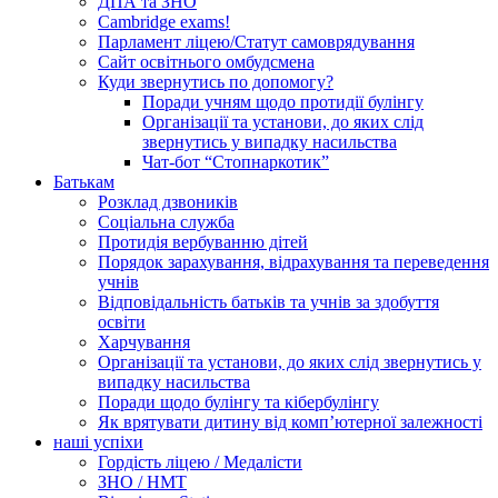
ДПА та ЗНО
Cambridge exams!
Парламент ліцею/Статут самоврядування
Сайт освітнього омбудсмена
Куди звернутись по допомогу?
Поради учням щодо протидії булінгу
Організації та установи, до яких слід
звернутись у випадку насильства
Чат-бот “Стопнаркотик”
Батькам
Розклад дзвоників
Соціальна служба
Протидія вербуванню дітей
Порядок зарахування, відрахування та переведення
учнів
Відповідальність батьків та учнів за здобуття
освіти
Харчування
Організації та установи, до яких слід звернутись у
випадку насильства
Поради щодо булінгу та кібербулінгу
Як врятувати дитину від комп’ютерної залежності
наші успіхи
Гордість ліцею / Медалісти
ЗНО / НМТ