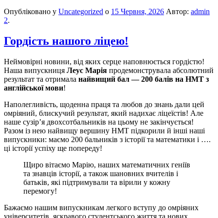
Опубліковано у
Uncategorized
о
15 Червня, 2026
Автор:
admin
2
.
Гордість нашого ліцею!
Неймовірні новини, від яких серце наповнюється гордістю!
Наша випускниця
Леус Марія
продемонструвала абсолютний
результат та отримала
найвищий бал — 200 балів на НМТ з
англійської мови
!
Наполегливість, щоденна праця та любов до знань дали цей
омріяний, блискучий результат, який надихає ліцеїстів! Але
наше сузір’я двохсотбальників на цьому не закінчується!
Разом із нею найвищу вершину НМТ підкорили й інші наші
випускники: маємо 200 бальників з історії та математики і ….
ці історії успіху ще попереду!
Щиро вітаємо Марію, наших математичних геніїв
та знавців історії, а також шановних вчителів і
батьків, які підтримували та вірили у кожну
перемогу!
Бажаємо нашим випускникам легкого вступу до омріяних
університетів, яскравого студентського життя та нових