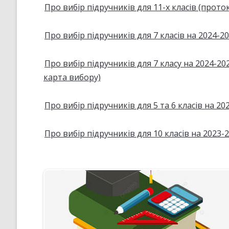
Про вибір підручників для 11-х класів (прото
СТРАТЕГІЯ РОЗВИТКУ ЛІЦЕ
”НА ШЛЯХУ ДО ШКОЛИ ДІЄВ
ДЕМОКРАТІЇ”
Про вибір підручників для 7 класів на 2024-2
ПІДВИЩЕННЯ КВАЛІФІКАЦІЇ
ПЕДАГОГІВ
Про вибір підручників для 7 класу на 2024-2
ВИБІР ПІДРУЧНИКІВ
карта вибору)
ПОРЯДОК ЗАРАХУВАННЯ ДО
ЛІЦЕЮ/НАЯВНІСТЬ ВІЛЬНИХ
Про вибір підручників для 5 та 6 класів на 2
МІСЦЬ/ІНДИВІДУАЛЬНА ФОР
НАВЧАННЯ
Про вибір підручників для 10 класів на 2023-