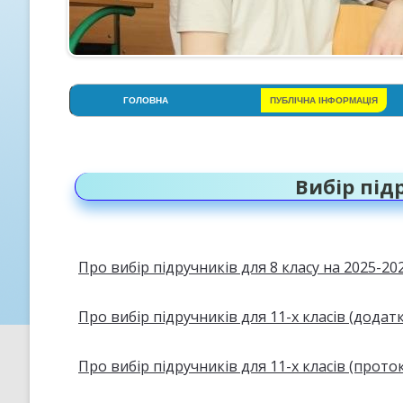
ГОЛОВНА
ПУБЛІЧНА ІНФОРМАЦІЯ
АДМІНІСТРАЦІЯ
СТОРІНКА ПСИХОЛОГА
Вибір під
СТРУКТУРА НАВЧАЛЬНОГО
РОКУ
УСТАНОВЧІ ДОКУМЕНТИ
Про вибір підручників для 8 класу на 2025-20
ОСВІТНЯ ПРОГРАМА ЛІЦЕЮ
Про вибір підручників для 11-х класів (додат
ПРОЗОРІСТЬ НА ІНФОРМАЦІ
ВІДКРИТІСТЬ
Про вибір підручників для 11-х класів (прото
КРИТЕРІЇ, ПРАВИЛА ТА
ПРОЦЕДУРИ ОЦІНЮВАННЯ