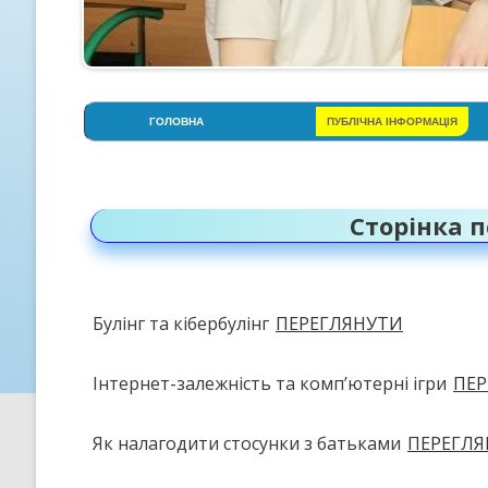
ГОЛОВНА
ПУБЛІЧНА ІНФОРМАЦІЯ
АДМІНІСТРАЦІЯ
СТОРІНКА ПСИХОЛОГА
Сторінка 
СТРУКТУРА НАВЧАЛЬНОГО
РОКУ
УСТАНОВЧІ ДОКУМЕНТИ
Булінг та кібербулінг
ПЕРЕГЛЯНУТИ
ОСВІТНЯ ПРОГРАМА ЛІЦЕЮ
Інтернет-залежність та комп’ютерні ігри
ПЕР
ПРОЗОРІСТЬ НА ІНФОРМАЦІ
ВІДКРИТІСТЬ
Як налагодити стосунки з батьками
ПЕРЕГЛ
КРИТЕРІЇ, ПРАВИЛА ТА
ПРОЦЕДУРИ ОЦІНЮВАННЯ