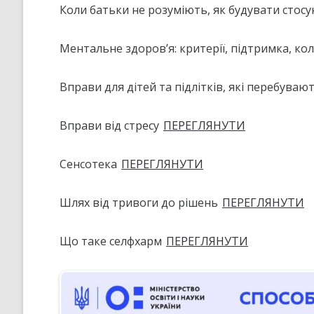
Коли батьки не розуміють, як будувати стосу
СТРАТЕГІЯ РОЗВИТКУ ЛІЦЕ
”НА ШЛЯХУ ДО ШКОЛИ ДІЄВ
ДЕМОКРАТІЇ”
Ментальне здоров’я: критерії, підтримка, ко
ПІДВИЩЕННЯ КВАЛІФІКАЦІЇ
ПЕДАГОГІВ
Вправи для дітей та підлітків, які перебувают
ВИБІР ПІДРУЧНИКІВ
Вправи від стресу
ПЕРЕГЛЯНУТИ
ПОРЯДОК ЗАРАХУВАННЯ ДО
ЛІЦЕЮ/НАЯВНІСТЬ ВІЛЬНИХ
МІСЦЬ/ІНДИВІДУАЛЬНА ФОР
Сенсотека
ПЕРЕГЛЯНУТИ
НАВЧАННЯ
Шлях від тривоги до рішень
ПЕРЕГЛЯНУТИ
Що таке селфхарм
ПЕРЕГЛЯНУТИ