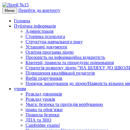
Перейти до контенту
Меню
Головна
Публічна інформація
Адміністрація
Сторінка психолога
Структура навчального року
Установчі документи
Освітня програма ліцею
Прозорість на інформаційна відкритість
Критерії, правила та процедури оцінювання
Стратегія розвитку ліцею ”НА ШЛЯХУ ДО ШКО
Підвищення кваліфікації педагогів
Вибір підручників
Порядок зарахування до ліцею/Наявність вільних мі
учням
Розклад дзвоників
Розклад уроків
Увага: безпека та протидія вербуванню
права та обов’язки
Правила безпеки
ДПА та ЗНО
Cambridge exams!