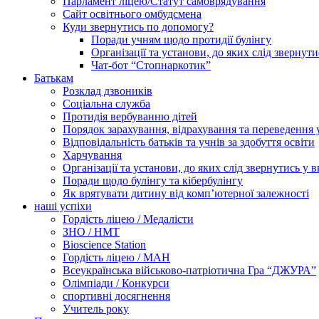
Парламент ліцею/Статут самоврядування
Сайт освітнього омбудсмена
Куди звернутись по допомогу?
Поради учням щодо протидії булінгу
Організації та установи, до яких слід звернут
Чат-бот “Стопнаркотик”
Батькам
Розклад дзвоників
Соціальна служба
Протидія вербуванню дітей
Порядок зарахування, відрахування та переведення 
Відповідальність батьків та учнів за здобуття освіти
Харчування
Організації та установи, до яких слід звернутись у 
Поради щодо булінгу та кібербулінгу
Як врятувати дитину від комп’ютерної залежності
наші успіхи
Гордість ліцею / Медалісти
ЗНО / НМТ
Bioscience Station
Гордість ліцею / МАН
Всеукраїнська військово-патріотична Гра “ДЖУРА”
Олімпіади / Конкурси
спортивні досягнення
Учитель року