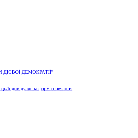
ЛИ ДІЄВОЇ ДЕМОКРАТІЇ”
сць/Індивідуальна форма навчання