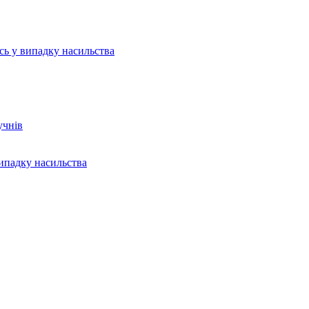
ись у випадку насильства
учнів
випадку насильства