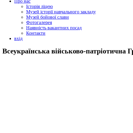
Про нас
Історія ліцею
Музей історії навчального закладу
Музей бойової слави
Фотогалерея
Наявність вакантних посад
Контакти
вхід
Всеукраїнська військово-патріотична