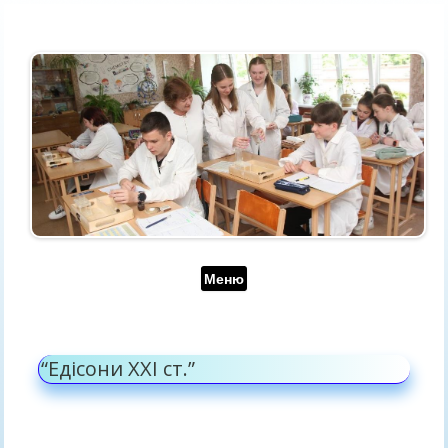
Перейти до контенту
Меню
“Едісони XXI cт.”