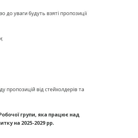
САЙТ ОСВІТНЬОГО
ОЇ
ОМБУДСМЕНА
ПОРАДИ ЩОДО БУЛІНГУ ТА
о до уваги будуть взяті пропозиції
КІБЕРБУЛІНГУ
КУДИ ЗВЕРНУТИСЬ ПО
ПОРАДИ УЧНЯМ ЩОДО
ДОПОМОГУ?
ПРОТИДІЇ БУЛІНГУ
ЯК ВРЯТУВАТИ ДИТИНУ ВІД
КОМП’ЮТЕРНОЇ ЗАЛЕЖНОСТІ
ОРГАНІЗАЦІЇ ТА УСТАНОВИ, ДО
и;
ЯКИХ СЛІД ЗВЕРНУТИСЬ У
ВИПАДКУ НАСИЛЬСТВА
ЧАТ-БОТ “СТОПНАРКОТИК”
МА
ду пропозицій від стейхолдерів та
обочої групи, яка працює над
итку на 2025-2029 рр.