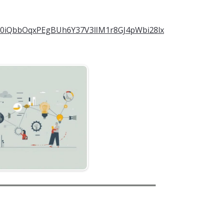
cEt0iQbbOqxPEgBUh6Y37V3lIM1r8GJ4pWbi28lx