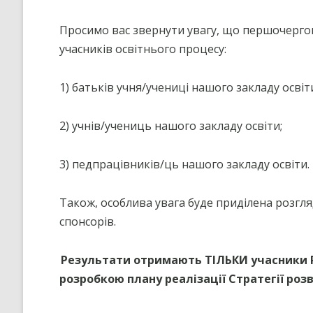
”НА ШЛЯХУ ДО ШКОЛИ ДІЄВ
ДЕМОКРАТІЇ”
Просимо вас звернути увагу, що першочергов
учасників освітнього процесу:
ПІДВИЩЕННЯ КВАЛІФІКАЦІЇ
ПЕДАГОГІВ
1) батьків учня/учениці нашого закладу освіт
ВИБІР ПІДРУЧНИКІВ
ПОРЯДОК ЗАРАХУВАННЯ ДО
2) учнів/учениць нашого закладу освіти;
ЛІЦЕЮ/НАЯВНІСТЬ ВІЛЬНИХ
МІСЦЬ/ІНДИВІДУАЛЬНА ФОР
НАВЧАННЯ
3) педпрацівників/ць нашого закладу освіти.
Також, особлива увага буде приділена розгля
спонсорів.
Результати отримають ТІЛЬКИ учасники Р
розробкою плану реалізації Стратегії розв