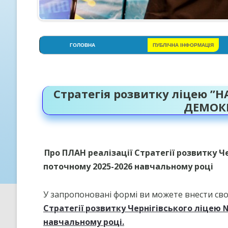
ГОЛОВНА
ПУБЛІЧНА ІНФОРМАЦІЯ
АДМІНІСТРАЦІЯ
СТОРІНКА ПСИХОЛОГА
Стратегія розвитку ліцею 
СТРУКТУРА НАВЧАЛЬНОГО
ДЕМОКР
РОКУ
УСТАНОВЧІ ДОКУМЕНТИ
ОСВІТНЯ ПРОГРАМА ЛІЦЕЮ
Про ПЛАН реалізації Стратегії розвитку Ч
поточному 2025-2026 навчальному році
ПРОЗОРІСТЬ НА ІНФОРМАЦІ
ВІДКРИТІСТЬ
У запропоновані формі ви можете внести св
КРИТЕРІЇ, ПРАВИЛА ТА
ПРОЦЕДУРИ ОЦІНЮВАННЯ
Стратегії розвитку Чернігівського ліцею 
навчальному році.
СТРАТЕГІЯ РОЗВИТКУ ЛІЦЕ