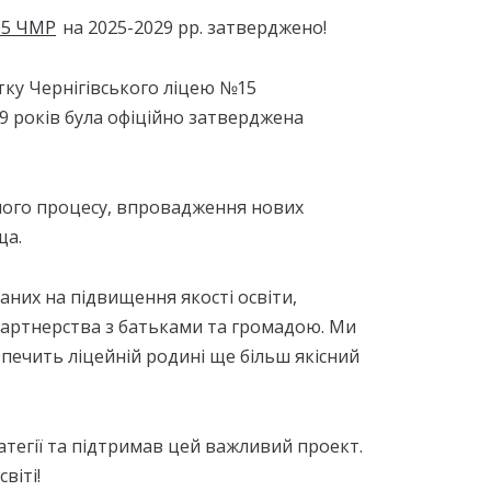
15 ЧМР
на 2025-2029 рр. затверджено!
тку Чернігівського ліцею №15
29 років була офіційно затверджена
ого процесу, впровадження нових
ща.
аних на підвищення якості освіти,
партнерства з батьками та громадою. Ми
зпечить ліцейній родині ще більш якісний
атегії та підтримав цей важливий проект.
віті!