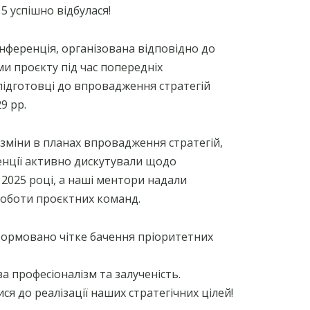
5 успішно відбулася!
онференція, організована відповідно до
и проєкту під час попередніх
 підготовці до впровадження стратегій
9 рр.
 зміни в планах впровадження стратегій,
енції активно дискутували щодо
2025 році, а наші ментори надали
роботи проєктних команд.
сформовано чітке бачення пріоритетних
а професіоналізм та залученість.
 до реалізації наших стратегічних цілей!