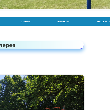
Перейти до контенту
УЧНЯМ
БАТЬКАМ
НАШІ УСП
РОЗКЛАД ДЗВОНИКІВ
РОЗКЛАД ДЗВОНИКІВ
ГОРДІСТЬ
РОЗКЛАД УРОКІВ
СОЦІАЛЬНА СЛУЖБА
ЗНО / НМТ
лерея
УВАГА: БЕЗПЕКА ТА ПРОТИДІЯ
ПРОТИДІЯ ВЕРБУВАННЮ ДІТЕЙ
BIOSCIEN
ВЕРБУВАННЮ
ПОРЯДОК ЗАРАХУВАННЯ,
ГОРДІСТЬ
ПРАВА ТА ОБОВ’ЯЗКИ
ВІДРАХУВАННЯ ТА
ВСЕУКРАЇ
ПЕРЕВЕДЕННЯ УЧНІВ
ПРАВИЛА БЕЗПЕКИ
ПАТРІОТИ
ВІДПОВІДАЛЬНІСТЬ БАТЬКІВ ТА
ЙНА
ДПА ТА ЗНО
ОЛІМПІАД
УЧНІВ ЗА ЗДОБУТТЯ ОСВІТИ
CAMBRIDGE EXAMS!
СПОРТИВ
ХАРЧУВАННЯ
ПАРЛАМЕНТ ЛІЦЕЮ/СТАТУТ
УЧИТЕЛЬ 
ОРГАНІЗАЦІЇ ТА УСТАНОВИ, ДО
САМОВРЯДУВАННЯ
ЯКИХ СЛІД ЗВЕРНУТИСЬ У
Ю
ВИПАДКУ НАСИЛЬСТВА