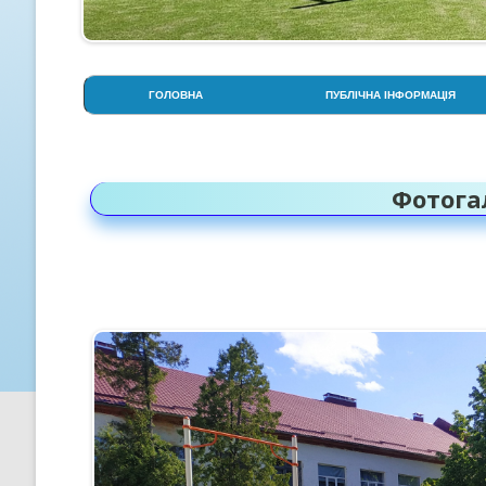
ГОЛОВНА
ПУБЛІЧНА ІНФОРМАЦІЯ
АДМІНІСТРАЦІЯ
СТОРІНКА ПСИХОЛОГА
Фотога
СТРУКТУРА НАВЧАЛЬНОГО
РОКУ
УСТАНОВЧІ ДОКУМЕНТИ
ОСВІТНЯ ПРОГРАМА ЛІЦЕЮ
ПРОЗОРІСТЬ НА ІНФОРМАЦІ
ВІДКРИТІСТЬ
КРИТЕРІЇ, ПРАВИЛА ТА
ПРОЦЕДУРИ ОЦІНЮВАННЯ
СТРАТЕГІЯ РОЗВИТКУ ЛІЦЕ