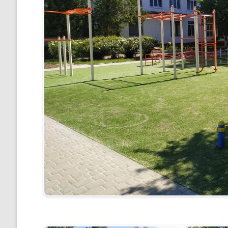
”НА ШЛЯХУ ДО ШКОЛИ ДІЄВ
ДЕМОКРАТІЇ”
ПІДВИЩЕННЯ КВАЛІФІКАЦІЇ
ПЕДАГОГІВ
ВИБІР ПІДРУЧНИКІВ
ПОРЯДОК ЗАРАХУВАННЯ ДО
ЛІЦЕЮ/НАЯВНІСТЬ ВІЛЬНИХ
МІСЦЬ/ІНДИВІДУАЛЬНА ФОР
НАВЧАННЯ