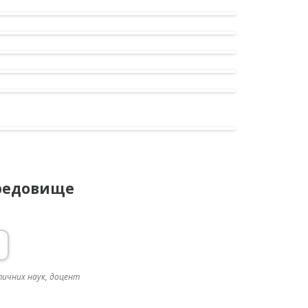
ередовище
тичних наук, доцент