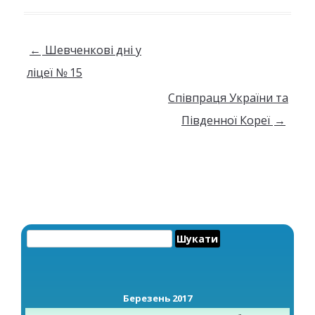
Навігація по запису
←
Шевченкові дні у
ліцеї № 15
Співпраця України та
Південної Кореї
→
Пошук:
Березень 2017