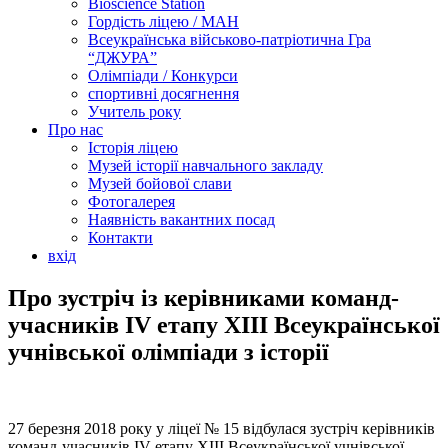
Bioscience Station
Гордість ліцею / МАН
Всеукраїнська військово-патріотична Гра
“ДЖУРА”
Олімпіади / Конкурси
спортивні досягнення
Учитель року
Про нас
Історія ліцею
Музей історії навчального закладу
Музей бойової слави
Фотогалерея
Наявність вакантних посад
Контакти
вхід
Про зустріч із керівниками команд-
учасників ІV етапу XIII Всеукраїнської
учнівської олімпіади з історії
27 березня 2018 року у ліцеї № 15 відбулася зустріч керівників
команд-учасників ІV етапу XIII Всеукраїнської учнівської