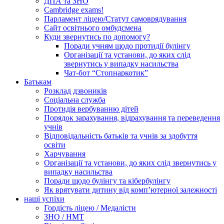
ДПА та ЗНО
Cambridge exams!
Парламент ліцею/Статут самоврядування
Сайт освітнього омбудсмена
Куди звернутись по допомогу?
Поради учням щодо протидії булінгу
Організації та установи, до яких слід
звернутись у випадку насильства
Чат-бот “Стопнаркотик”
Батькам
Розклад дзвоників
Соціальна служба
Протидія вербуванню дітей
Порядок зарахування, відрахування та переведення
учнів
Відповідальність батьків та учнів за здобуття
освіти
Харчування
Організації та установи, до яких слід звернутись у
випадку насильства
Поради щодо булінгу та кібербулінгу
Як врятувати дитину від комп’ютерної залежності
наші успіхи
Гордість ліцею / Медалісти
ЗНО / НМТ