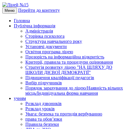
Перейти до контенту
Меню
Головна
Публічна інформація
Адміністрація
Сторінка психолога
Структура навчального року
Установчі документи
Освітня програма ліцею
Прозорість на інформаційна відкритість
Критерії, правила та процедури оцінювання
Стратегія розвитку ліцею ”НА ШЛЯХУ ДО
ШКОЛИ ДІЄВОЇ ДЕМОКРАТІЇ”
Підвищення кваліфікації педагогів
Вибір підручників
Порядок зарахування до ліцею/Наявність вільних
місць/Індивідуальна форма навчання
учням
Розклад дзвоників
Розклад уроків
Увага: безпека та протидія вербуванню
права та обов’язки
Правила безпеки