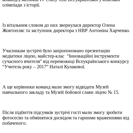
олімпіади з історії.
Із вітальним словом до них звернулася директор Олена
Жовтопляс та заступник директора з НВР Антоніна Харченко.
Учасникам зустрічі було запропоновано презентацію
медіатеки ліцею, майстер-клас “Інноваційні інструменти
сучасного вчителя” від переможиці Всеукраїнського конкурсу
“Учитель року – 2017” Наталі Кулакової.
А ще керівники команд мали змогу відвідати Музей
навчального закладу та Музей бойової слави ліцею № 15.
Після підбиття підсумків зустрічі гості мали змогу зробити
фотосесію та обмінятися досвідом та гарними враженнями від
побаченого.