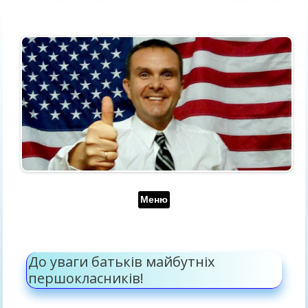
Перейти до контенту
Меню
До уваги батьків майбутніх
першокласників!