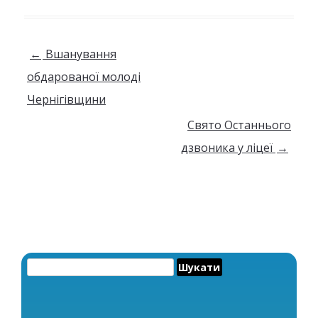
Навігація по запису
←
Вшанування
обдарованої молоді
Чернігівщини
Свято Останнього
дзвоника у ліцеї
→
Пошук: