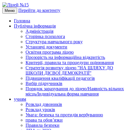
Перейти до контенту
Меню
Головна
Публічна інформація
Адміністрація
Сторінка психолога
Структура навчального року
Установчі документи
Освітня програма ліцею
Прозорість на інформаційна відкритість
Критерії, правила та процедури оцінювання
Стратегія розвитку ліцею ”НА ШЛЯХУ ДО
ШКОЛИ ДІЄВОЇ ДЕМОКРАТІЇ”
Підвищення кваліфікації педагогів
Вибір підручників
Порядок зарахування до ліцею/Наявність вільних
місць/Індивідуальна форма навчання
учням
Розклад дзвоників
Розклад уроків
Увага: безпека та протидія вербуванню
права та обов’язки
Правила безпеки