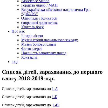
Bioscience Station
Гордість ліцею / МАН
Всеукраїнська військово-патріотична Гра
“ДЖУРА”
Олімпіади / Конкурси
спортивні досягнення
Учитель року
Про нас
Історія ліцею
Музей історії навчального закладу
Музей бойової слави
Фотогалерея
Наявність вакантних посад
Контакти
вхід
Список дітей, зарахованих до першого
класу 2018-2019-н.р.
Список дітей, зарахованих до
1-А
Список дітей, зарахованих до
1-Б
Список дітей, зарахованих до
1-В