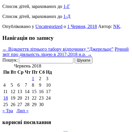
Список дітей, зарахованих до
1-Г
Список дітей, зарахованих до
1-Д
Опубліковано у
Uncategorized
о
1 Червня, 2018
Автор:
NK
.
Навігація по запису
←
Відкриття літнього табору відпочинку “Джерельце”
Річний
звіт про діяльність ліцею в 2017-2018 н.р.
→
Пошук:
Червень 2018
Пн
Вт
Ср
Чт
Пт
Сб
Нд
1
2
3
4
5
6
7
8
9
10
11
12
13
14
15
16
17
18
19
20
21
22
23
24
25
26
27
28
29
30
« Тра
Лип »
корисні посилання