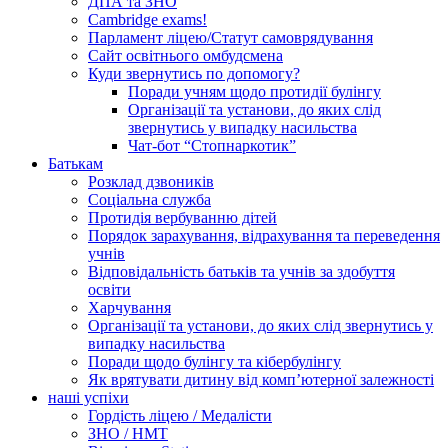
ДПА та ЗНО
Cambridge exams!
Парламент ліцею/Статут самоврядування
Сайт освітнього омбудсмена
Куди звернутись по допомогу?
Поради учням щодо протидії булінгу
Організації та установи, до яких слід
звернутись у випадку насильства
Чат-бот “Стопнаркотик”
Батькам
Розклад дзвоників
Соціальна служба
Протидія вербуванню дітей
Порядок зарахування, відрахування та переведення
учнів
Відповідальність батьків та учнів за здобуття
освіти
Харчування
Організації та установи, до яких слід звернутись у
випадку насильства
Поради щодо булінгу та кібербулінгу
Як врятувати дитину від комп’ютерної залежності
наші успіхи
Гордість ліцею / Медалісти
ЗНО / НМТ