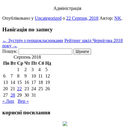
Адміністрація
Опубліковано у
Uncategorized
о
22 Серпня, 2018
Автор:
NK
.
Навігація по запису
←
Зустріч з першокласниками
Рейтинг шкіл Чернігова 2018
року
→
Пошук:
Серпень 2018
Пн
Вт
Ср
Чт
Пт
Сб
Нд
1
2
3
4
5
6
7
8
9
10
11
12
13
14
15
16
17
18
19
20
21
22
23
24
25
26
27
28
29
30
31
« Лип
Вер »
корисні посилання