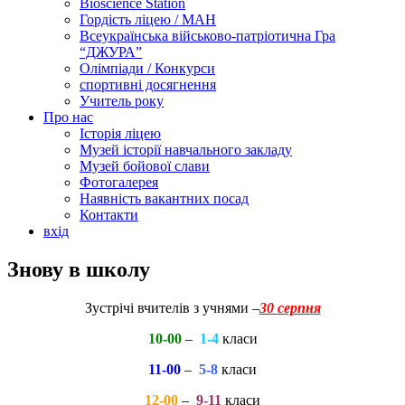
Bioscience Station
Гордість ліцею / МАН
Всеукраїнська військово-патріотична Гра
“ДЖУРА”
Олімпіади / Конкурси
спортивні досягнення
Учитель року
Про нас
Історія ліцею
Музей історії навчального закладу
Музей бойової слави
Фотогалерея
Наявність вакантних посад
Контакти
вхід
Знову в школу
Зустрічі вчителів з учнями –
30 серпня
10-00
–
1-4
класи
11-00
–
5-8
класи
12-00
–
9-11
класи