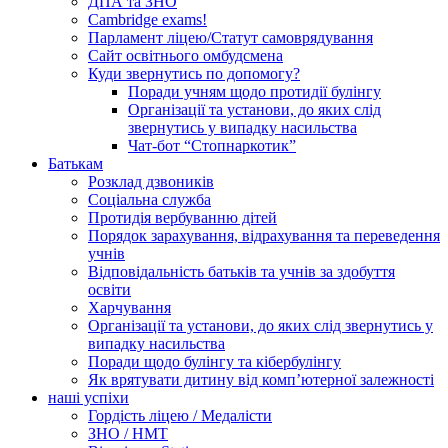
ДПА та ЗНО
Cambridge exams!
Парламент ліцею/Статут самоврядування
Сайт освітнього омбудсмена
Куди звернутись по допомогу?
Поради учням щодо протидії булінгу
Організації та установи, до яких слід
звернутись у випадку насильства
Чат-бот “Стопнаркотик”
Батькам
Розклад дзвоників
Соціальна служба
Протидія вербуванню дітей
Порядок зарахування, відрахування та переведення
учнів
Відповідальність батьків та учнів за здобуття
освіти
Харчування
Організації та установи, до яких слід звернутись у
випадку насильства
Поради щодо булінгу та кібербулінгу
Як врятувати дитину від комп’ютерної залежності
наші успіхи
Гордість ліцею / Медалісти
ЗНО / НМТ