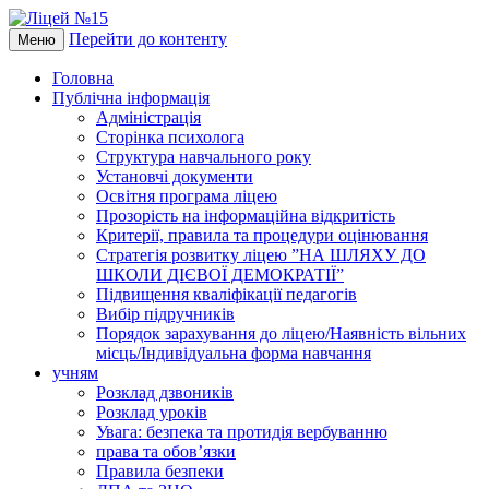
Перейти до контенту
Меню
Головна
Публічна інформація
Адміністрація
Сторінка психолога
Структура навчального року
Установчі документи
Освітня програма ліцею
Прозорість на інформаційна відкритість
Критерії, правила та процедури оцінювання
Стратегія розвитку ліцею ”НА ШЛЯХУ ДО
ШКОЛИ ДІЄВОЇ ДЕМОКРАТІЇ”
Підвищення кваліфікації педагогів
Вибір підручників
Порядок зарахування до ліцею/Наявність вільних
місць/Індивідуальна форма навчання
учням
Розклад дзвоників
Розклад уроків
Увага: безпека та протидія вербуванню
права та обов’язки
Правила безпеки