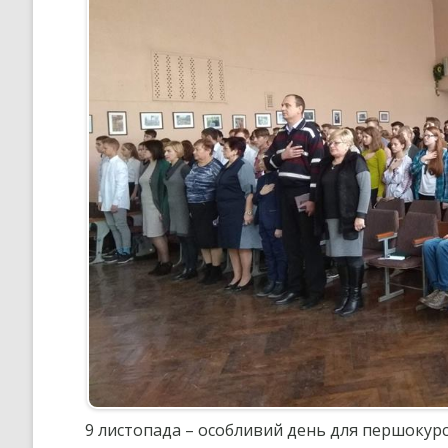
КРИТЕРІЇ, ПРАВИЛА ТА
ПРОЦЕДУРИ ОЦІНЮВАННЯ
СТРАТЕГІЯ РОЗВИТКУ ЛІЦЕ
”НА ШЛЯХУ ДО ШКОЛИ ДІЄВ
ДЕМОКРАТІЇ”
ПІДВИЩЕННЯ КВАЛІФІКАЦІЇ
ПЕДАГОГІВ
ВИБІР ПІДРУЧНИКІВ
ПОРЯДОК ЗАРАХУВАННЯ ДО
ЛІЦЕЮ/НАЯВНІСТЬ ВІЛЬНИХ
МІСЦЬ/ІНДИВІДУАЛЬНА ФОР
НАВЧАННЯ
9 листопада – особливий день для першокурс