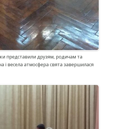
ики представили друзям, родичам та
на і весела атмосфера свята завершилася