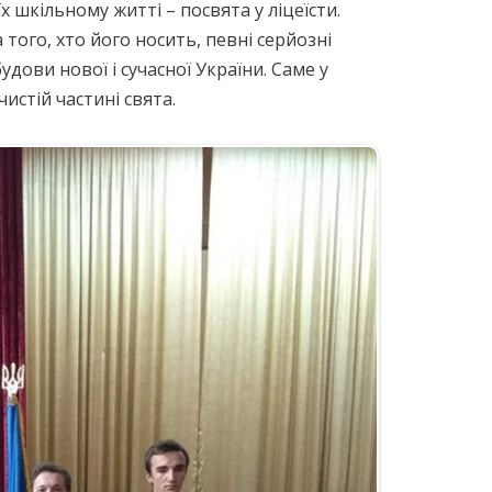
х шкільному житті – посвята у ліцеїсти.
 того, хто його носить, певні серйозні
удови нової і сучасної України. Саме у
истій частині свята.