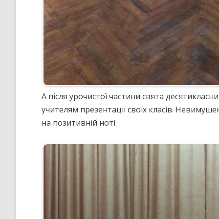
А після урочистої частини свята десятикласн
учителям презентації своїх класів. Невимуше
на позитивній ноті.