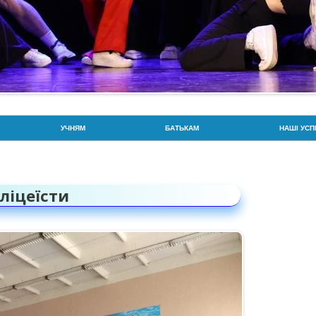
Перейти до контенту
УЧНЯМ
БАТЬКАМ
НАШІ УСП
РОЗКЛАД ДЗВОНИКІВ
РОЗКЛАД ДЗВОНИКІВ
ГОРДІСТЬ
РОЗКЛАД УРОКІВ
СОЦІАЛЬНА СЛУЖБА
ЗНО / НМТ
 ліцеїсти
УВАГА: БЕЗПЕКА ТА ПРОТИДІЯ
ПРОТИДІЯ ВЕРБУВАННЮ ДІТЕЙ
BIOSCIEN
ВЕРБУВАННЮ
ПОРЯДОК ЗАРАХУВАННЯ,
ГОРДІСТЬ
ПРАВА ТА ОБОВ’ЯЗКИ
ВІДРАХУВАННЯ ТА
ВСЕУКРАЇ
ПЕРЕВЕДЕННЯ УЧНІВ
ПРАВИЛА БЕЗПЕКИ
ПАТРІОТИ
ВІДПОВІДАЛЬНІСТЬ БАТЬКІВ ТА
ЙНА
ДПА ТА ЗНО
ОЛІМПІАД
УЧНІВ ЗА ЗДОБУТТЯ ОСВІТИ