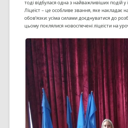
тоді відбулася одна з найважливіших подій у ї
Ліцеїст – це особливе звання, яке накладає на
обов’язки: усіма силами доєднуватися до розб
цьому поклялися новоспечені ліцеїсти на уроч