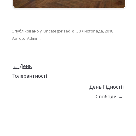
Опубліковано у
Uncategorized
о
30 Листопада, 2018
Автор:
Admin
.
Навігація по запису
←
День
Толерантності
День Гідності і
Свободи
→