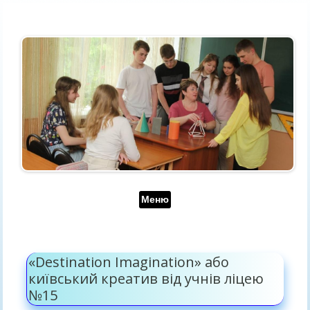
Перейти до контенту
Меню
«Destination Imagination» або
київський креатив від учнів ліцею
№15