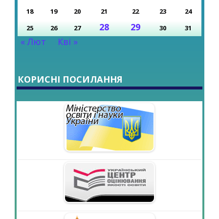
18
19
20
21
22
23
24
28
29
25
26
27
30
31
« Лют
Кві »
КОРИСНІ ПОСИЛАННЯ