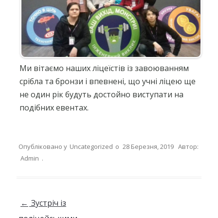
Ми вітаємо наших ліцеїстів із завоюванням
срібла та бронзи і впевнені, що учні ліцею ще
не один рік будуть достойно виступати на
подібних евентах.
Опубліковано у
Uncategorized
о
28 Березня, 2019
Автор:
Admin
.
Навігація по запису
←
Зустріч із