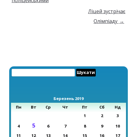
поліцейськими
Ліцей зустрічає
Олімпіаду
→
Пошук:
Березень 2019
Пн
Вт
Ср
Чт
Пт
Сб
Нд
1
2
3
5
4
6
7
8
9
10
11
12
13
14
15
16
17