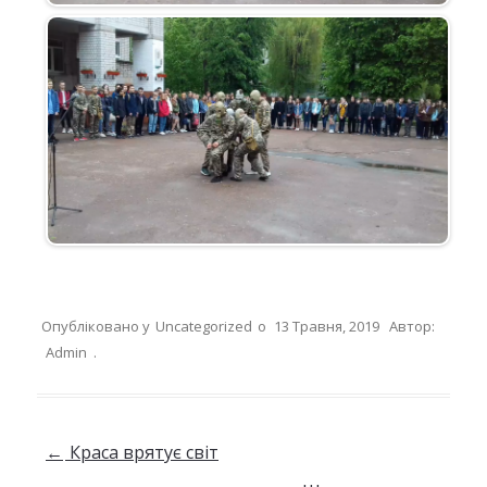
Опубліковано у
Uncategorized
о
13 Травня, 2019
Автор:
Admin
.
Навігація по запису
←
Краса врятує світ