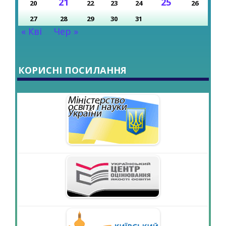
21
25
20
22
23
24
26
27
28
29
30
31
« Кві
Чер »
КОРИСНІ ПОСИЛАННЯ