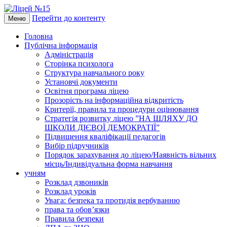
Перейти до контенту
Меню
Головна
Публічна інформація
Адміністрація
Сторінка психолога
Структура навчального року
Установчі документи
Освітня програма ліцею
Прозорість на інформаційна відкритість
Критерії, правила та процедури оцінювання
Стратегія розвитку ліцею ”НА ШЛЯХУ ДО
ШКОЛИ ДІЄВОЇ ДЕМОКРАТІЇ”
Підвищення кваліфікації педагогів
Вибір підручників
Порядок зарахування до ліцею/Наявність вільних
місць/Індивідуальна форма навчання
учням
Розклад дзвоників
Розклад уроків
Увага: безпека та протидія вербуванню
права та обов’язки
Правила безпеки