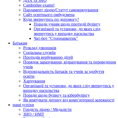
ДПА та ЗНО
Cambridge exams!
Парламент ліцею/Статут самоврядування
Сайт освітнього омбудсмена
Куди звернутись по допомогу?
Поради учням щодо протидії булінгу
Організації та установи, до яких слід
звернутись у випадку насильства
Чат-бот “Стопнаркотик”
Батькам
Розклад дзвоників
Соціальна служба
Протидія вербуванню дітей
Порядок зарахування, відрахування та переведення
учнів
Відповідальність батьків та учнів за здобуття
освіти
Харчування
Організації та установи, до яких слід звернутись у
випадку насильства
Поради щодо булінгу та кібербулінгу
Як врятувати дитину від комп’ютерної залежності
наші успіхи
Гордість ліцею / Медалісти
ЗНО / НМТ