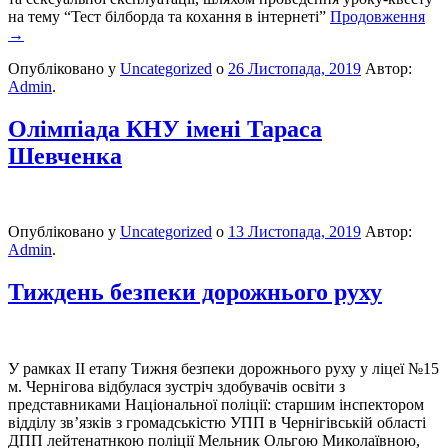
на тему “Тест білборда та кохання в інтернеті”
Продовження
→
Опубліковано у
Uncategorized
о
26 Листопада, 2019
Автор:
Admin
.
Олімпіада КНУ імені Тараса
Шевченка
Опубліковано у
Uncategorized
о
13 Листопада, 2019
Автор:
Admin
.
Тиждень безпеки дорожнього руху
У рамках ІІ етапу Тижня безпеки дорожнього руху у ліцеї №15
м. Чернігова відбулася зустріч здобувачів освіти з
представниками Національної поліції: старшим інспектором
відділу зв’язків з громадськістю УПП в Чернігівській області
ДПП лейтенатнкою поліції Мельник Ольгою Миколаївною,