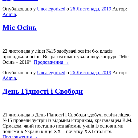
Опубліковано у
Uncategorized
о
26 Листопада, 2019
Автор:
Admin
.
Міс Осінь
22 листопада у ліцеї №15 здобувачі освіти 6-х класів
проводжали осінь. Всі разом влаштували шоу-конрурс “Міс
Осінь – 2019”.
Продовження
→
Опубліковано у
Uncategorized
о
26 Листопада, 2019
Автор:
Admin
.
День Гідності і Свободи
21 листопада в День Гідності і Свободи здобучі освіти ліцею
№15 провели зустріч із відомим істориком, краєзнавцем В.М.
Єрмаком, який поетапно познайомив учнів із основними
подіями в Україні кінця ХХ – початку ХХІ століття.
Продовження
→