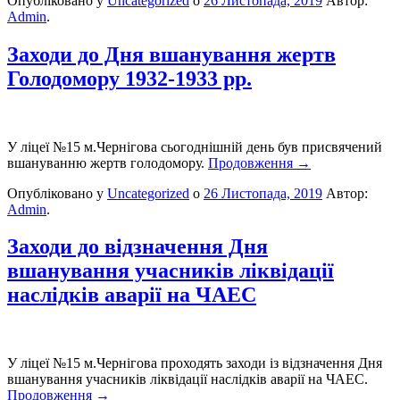
Опубліковано у
Uncategorized
о
26 Листопада, 2019
Автор:
Admin
.
Заходи до Дня вшанування жертв
Голодомору 1932-1933 рр.
У ліцеї №15 м.Чернігова сьогоднішній день був присвячений
вшануванню жертв голодомору.
Продовження
→
Опубліковано у
Uncategorized
о
26 Листопада, 2019
Автор:
Admin
.
Заходи до відзначення Дня
вшанування учасників ліквідації
наслідків аварії на ЧАЕС
У ліцеї №15 м.Чернігова проходять заходи із відзначення Дня
вшанування учасників ліквідації наслідків аварії на ЧАЕС.
Продовження
→