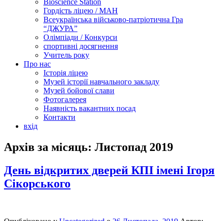
Bioscience Station
Гордість ліцею / МАН
Всеукраїнська військово-патріотична Гра
“ДЖУРА”
Олімпіади / Конкурси
спортивні досягнення
Учитель року
Про нас
Історія ліцею
Музей історії навчального закладу
Музей бойової слави
Фотогалерея
Наявність вакантних посад
Контакти
вхід
Архів за місяць:
Листопад 2019
День відкритих дверей КПІ імені Ігоря
Сікорського