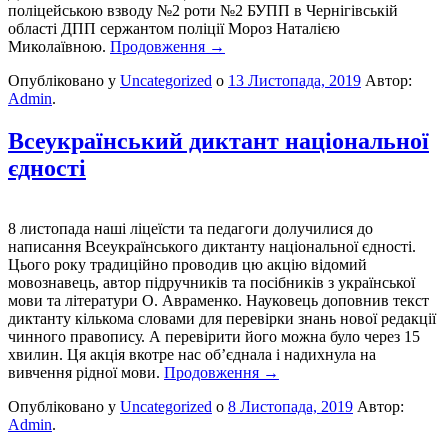
поліцейською взводу №2 роти №2 БУПП в Чернігівській
області ДПП сержантом поліції Мороз Наталією
Миколаївною.
Продовження
→
Опубліковано у
Uncategorized
о
13 Листопада, 2019
Автор:
Admin
.
Всеукраїнський диктант національної
єдності
8 листопада наші ліцеїсти та педагоги долучилися до
написання Всеукраїнського диктанту національної єдності.
Цього року традиційно проводив цю акцію відомий
мовознавець, автор підручників та посібників з української
мови та літератури О. Авраменко. Науковець доповнив текст
диктанту кількома словами для перевірки знань нової редакції
чинного правопису. А перевірити його можна було через 15
хвилин. Ця акція вкотре нас об’єднала і надихнула на
вивчення рідної мови.
Продовження
→
Опубліковано у
Uncategorized
о
8 Листопада, 2019
Автор:
Admin
.