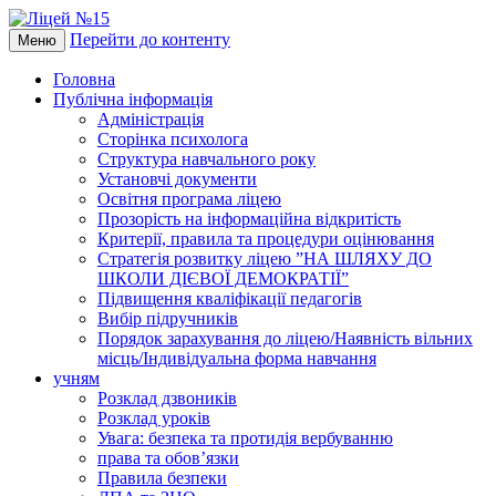
Перейти до контенту
Меню
Головна
Публічна інформація
Адміністрація
Сторінка психолога
Структура навчального року
Установчі документи
Освітня програма ліцею
Прозорість на інформаційна відкритість
Критерії, правила та процедури оцінювання
Стратегія розвитку ліцею ”НА ШЛЯХУ ДО
ШКОЛИ ДІЄВОЇ ДЕМОКРАТІЇ”
Підвищення кваліфікації педагогів
Вибір підручників
Порядок зарахування до ліцею/Наявність вільних
місць/Індивідуальна форма навчання
учням
Розклад дзвоників
Розклад уроків
Увага: безпека та протидія вербуванню
права та обов’язки
Правила безпеки