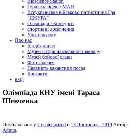
Bioscience Station
Гордість ліцею / МАН
Всеукраїнська військово-патріотична Гра
“ДЖУРА”
Олімпіади / Конкурси
спортивні досягнення
Учитель року
Про нас
Історія ліцею
Музей історії навчального закладу
Музей бойової слави
Фотогалерея
Наявність вакантних посад
Контакти
вхід
Олімпіада КНУ імені Тараса
Шевченка
Опубліковано у
Uncategorized
о
13 Листопада, 2019
Автор:
Admin
.