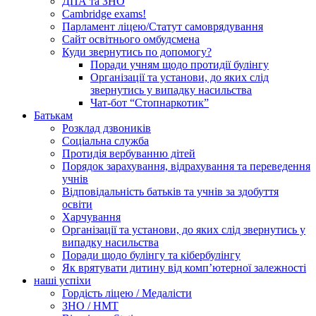
ДПА та ЗНО
Cambridge exams!
Парламент ліцею/Статут самоврядування
Сайт освітнього омбудсмена
Куди звернутись по допомогу?
Поради учням щодо протидії булінгу
Організації та установи, до яких слід
звернутись у випадку насильства
Чат-бот “Стопнаркотик”
Батькам
Розклад дзвоників
Соціальна служба
Протидія вербуванню дітей
Порядок зарахування, відрахування та переведення
учнів
Відповідальність батьків та учнів за здобуття
освіти
Харчування
Організації та установи, до яких слід звернутись у
випадку насильства
Поради щодо булінгу та кібербулінгу
Як врятувати дитину від комп’ютерної залежності
наші успіхи
Гордість ліцею / Медалісти
ЗНО / НМТ