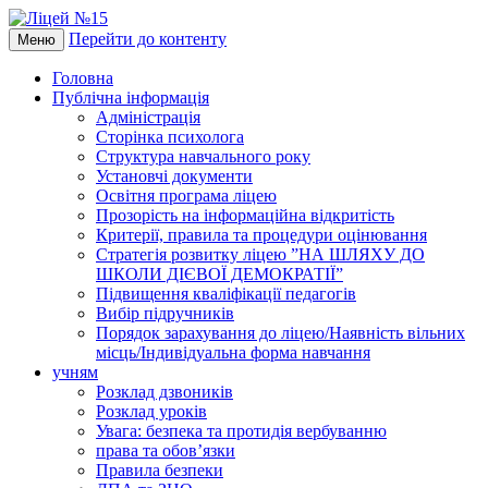
Перейти до контенту
Меню
Головна
Публічна інформація
Адміністрація
Сторінка психолога
Структура навчального року
Установчі документи
Освітня програма ліцею
Прозорість на інформаційна відкритість
Критерії, правила та процедури оцінювання
Стратегія розвитку ліцею ”НА ШЛЯХУ ДО
ШКОЛИ ДІЄВОЇ ДЕМОКРАТІЇ”
Підвищення кваліфікації педагогів
Вибір підручників
Порядок зарахування до ліцею/Наявність вільних
місць/Індивідуальна форма навчання
учням
Розклад дзвоників
Розклад уроків
Увага: безпека та протидія вербуванню
права та обов’язки
Правила безпеки