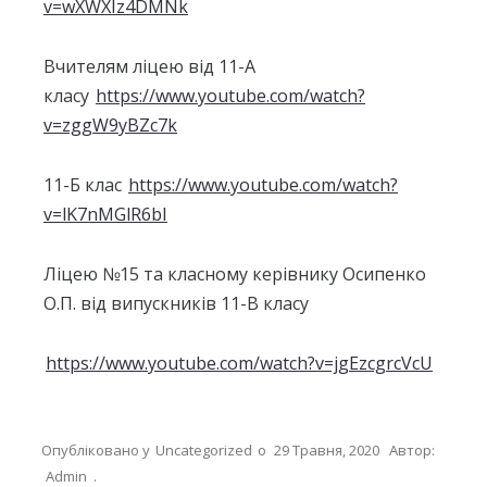
v=wXWXIz4DMNk
Вчителям ліцею від 11-А
класу
https://www.youtube.com/watch?
v=zggW9yBZc7k
11-Б клас
https://www.youtube.com/watch?
v=lK7nMGlR6bI
Ліцею №15 та класному керівнику Осипенко
О.П. від випускників 11-В класу
https://www.youtube.com/watch?v=jgEzcgrcVcU
Опубліковано у
Uncategorized
о
29 Травня, 2020
Автор:
Admin
.