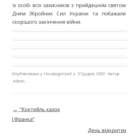
їх особі всіх захисників з прийдешнім святом
Днем Збройних Сил України та побажали
скорішого закінчення війни.
Опубліковано у
Uncategorized
о
3 Грудня, 2020
Автор:
Admin
.
Навігація по запису
←
“Коктейль казок
І.Франка”
День відкритих