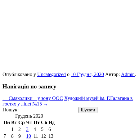
Опубліковано у
Uncategorized
о
10 Грудня, 2020
Автор:
Admin
.
Навігація по запису
←
Смаколики – у зону ООС
Художній музей ім. Г.Галагана в
гостях у ліцеї №15
→
Пошук:
Грудень 2020
Пн
Вт
Ср
Чт
Пт
Сб
Нд
1
2
3
4
5
6
7
8
9
10
11
12
13