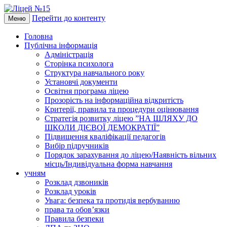
Перейти до контенту
Меню
Головна
Публічна інформація
Адміністрація
Сторінка психолога
Структура навчального року
Установчі документи
Освітня програма ліцею
Прозорість на інформаційна відкритість
Критерії, правила та процедури оцінювання
Стратегія розвитку ліцею ”НА ШЛЯХУ ДО
ШКОЛИ ДІЄВОЇ ДЕМОКРАТІЇ”
Підвищення кваліфікації педагогів
Вибір підручників
Порядок зарахування до ліцею/Наявність вільних
місць/Індивідуальна форма навчання
учням
Розклад дзвоників
Розклад уроків
Увага: безпека та протидія вербуванню
права та обов’язки
Правила безпеки