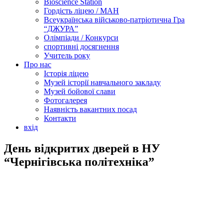
Bioscience Station
Гордість ліцею / МАН
Всеукраїнська військово-патріотична Гра
“ДЖУРА”
Олімпіади / Конкурси
спортивні досягнення
Учитель року
Про нас
Історія ліцею
Музей історії навчального закладу
Музей бойової слави
Фотогалерея
Наявність вакантних посад
Контакти
вхід
День відкритих дверей в НУ
“Чернігівська політехніка”