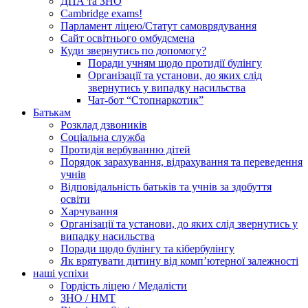
ДПА та ЗНО
Cambridge exams!
Парламент ліцею/Статут самоврядування
Сайт освітнього омбудсмена
Куди звернутись по допомогу?
Поради учням щодо протидії булінгу
Організації та установи, до яких слід
звернутись у випадку насильства
Чат-бот “Стопнаркотик”
Батькам
Розклад дзвоників
Соціальна служба
Протидія вербуванню дітей
Порядок зарахування, відрахування та переведення
учнів
Відповідальність батьків та учнів за здобуття
освіти
Харчування
Організації та установи, до яких слід звернутись у
випадку насильства
Поради щодо булінгу та кібербулінгу
Як врятувати дитину від комп’ютерної залежності
наші успіхи
Гордість ліцею / Медалісти
ЗНО / НМТ