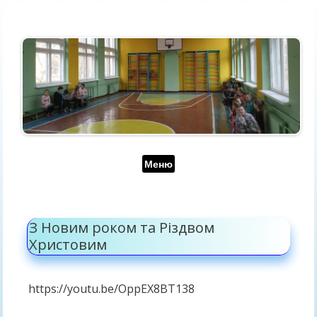
Перейти до контенту
Меню
З Новим роком та Різдвом
Христовим
https://youtu.be/OppEX8BT138