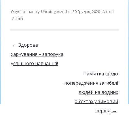
Опубліковано у
Uncategorized
о
30 Грудня, 2020
Автор:
Admin
.
Навігація по запису
←
Здорове
харчування – запорука
успішного навчання!
Пам’ятка щодо
попередження загибелі
людей на водних
об’єктах у зимовий
період
→