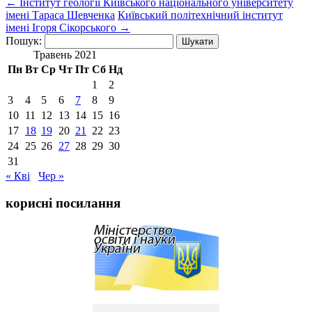
←
Інститут геології Київського національного університету
імені Тараса Шевченка
Київський політехнічний інститут
імені Ігоря Сікорського
→
Пошук:
Травень 2021
Пн
Вт
Ср
Чт
Пт
Сб
Нд
1
2
3
4
5
6
7
8
9
10
11
12
13
14
15
16
17
18
19
20
21
22
23
24
25
26
27
28
29
30
31
« Кві
Чер »
корисні посилання