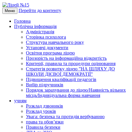
Перейти до контенту
Меню
Головна
Публічна інформація
Адміністрація
Сторінка психолога
Структура навчального року
Установчі документи
Освітня програма ліцею
Прозорість на інформаційна відкритість
Критерії, правила та процедури оцінювання
Стратегія розвитку ліцею ”НА ШЛЯХУ ДО
ШКОЛИ ДІЄВОЇ ДЕМОКРАТІЇ”
Підвищення кваліфікації педагогів
Вибір підручників
Порядок зарахування до ліцею/Наявність вільних
місць/Індивідуальна форма навчання
учням
Розклад дзвоників
Розклад уроків
Увага: безпека та протидія вербуванню
права та обов’язки
Правила безпеки