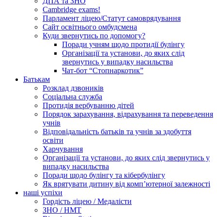
ДПА та ЗНО
Cambridge exams!
Парламент ліцею/Статут самоврядування
Сайт освітнього омбудсмена
Куди звернутись по допомогу?
Поради учням щодо протидії булінгу
Організації та установи, до яких слід
звернутись у випадку насильства
Чат-бот “Стопнаркотик”
Батькам
Розклад дзвоників
Соціальна служба
Протидія вербуванню дітей
Порядок зарахування, відрахування та переведення
учнів
Відповідальність батьків та учнів за здобуття
освіти
Харчування
Організації та установи, до яких слід звернутись у
випадку насильства
Поради щодо булінгу та кібербулінгу
Як врятувати дитину від комп’ютерної залежності
наші успіхи
Гордість ліцею / Медалісти
ЗНО / НМТ