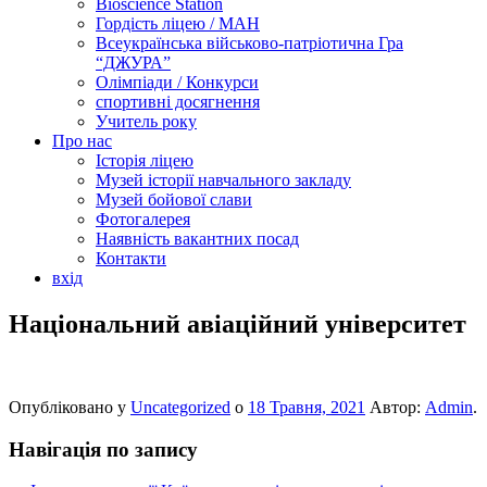
Bioscience Station
Гордість ліцею / МАН
Всеукраїнська військово-патріотична Гра
“ДЖУРА”
Олімпіади / Конкурси
спортивні досягнення
Учитель року
Про нас
Історія ліцею
Музей історії навчального закладу
Музей бойової слави
Фотогалерея
Наявність вакантних посад
Контакти
вхід
Національний авіаційний університет
Опубліковано у
Uncategorized
о
18 Травня, 2021
Автор:
Admin
.
Навігація по запису