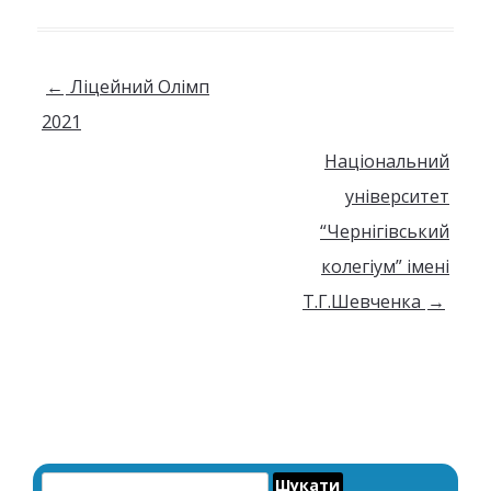
Навігація по запису
←
Ліцейний Олімп
2021
Національний
університет
“Чернігівський
колегіум” імені
Т.Г.Шевченка
→
Пошук: