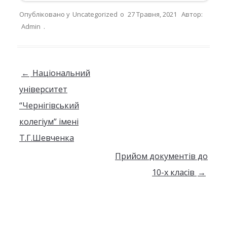
Опубліковано у
Uncategorized
о
27 Травня, 2021
Автор:
Admin
.
Навігація по запису
←
Національний
університет
“Чернігівський
колегіум” імені
Т.Г.Шевченка
Прийом документів до
10-х класів
→