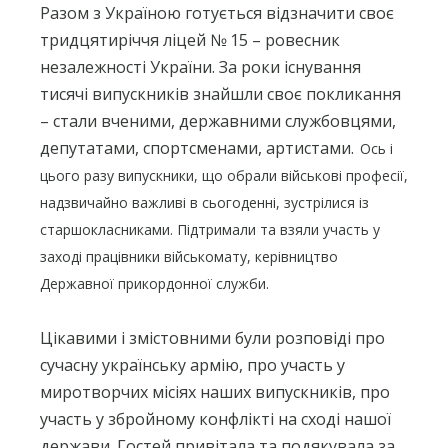
Разом з Україною готується відзначити своє
тридцятиріччя ліцей № 15 – ровесник
незалежності України. За роки існування
тисячі випускників знайшли своє покликання
– стали вченими, державними службовцями,
депутатами, спортсменами, артистами.
Ось і
цього разу випускники, що обрали військові професії,
надзвичайно важливі в сьогоденні, зустрілися із
старшокласниками. Підтримали та взяли участь у
заході працівники військомату, керівництво
Державної прикордонної служби.
Цікавими і змістовними були розповіді про
сучасну українську армію, про участь у
миротворчих місіях наших випускників, про
участь у збройному конфлікті на сході нашої
держави. Гостей привітала та подякувала за