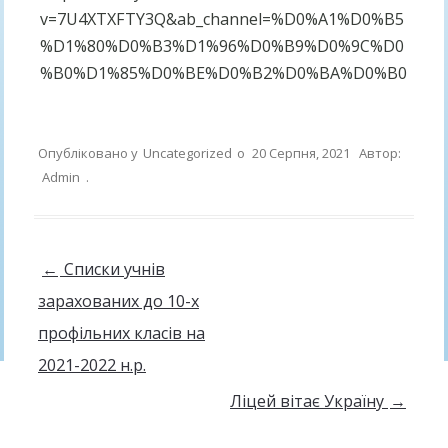
v=7U4XTXFTY3Q&ab_channel=%D0%A1%D0%B5
%D1%80%D0%B3%D1%96%D0%B9%D0%9C%D0
%B0%D1%85%D0%BE%D0%B2%D0%BA%D0%B0
Опубліковано у
Uncategorized
о
20 Серпня, 2021
Автор:
Admin
.
Навігація по запису
←
Списки учнів
зарахованих до 10-х
профільних класів на
2021-2022 н.р.
Ліцей вітає Україну
→