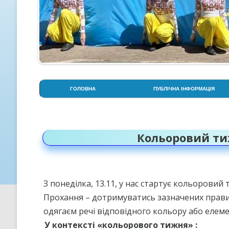
ГОЛОВНА
ПУБЛІЧНА ІНФОРМАЦІЯ
АДМІНІСТРАЦІЯ
СТОРІНКА ПСИХОЛОГА
Кольоровий ти
СТРУКТУРА НАВЧАЛЬНОГО
РОКУ
УСТАНОВЧІ ДОКУМЕНТИ
З понеділка, 13.11, у нас стартує кольоровий
ОСВІТНЯ ПРОГРАМА ЛІЦЕЮ
Прохання – дотримуватись зазначених прави
одягаєм речі відповідного кольору або елем
ПРОЗОРІСТЬ НА ІНФОРМАЦІ
ВІДКРИТІСТЬ
У контексті «кольорового тижня» :