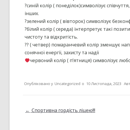
?синій колір ( понеділок)символізує співчуття
КРИТЕРІЇ, ПРАВИЛА ТА
ПРОЦЕДУРИ ОЦІНЮВАННЯ
інших.
?зелений колір ( вівторок) символізує безконф
СТРАТЕГІЯ РОЗВИТКУ ЛІЦЕ
”НА ШЛЯХУ ДО ШКОЛИ ДІЄВ
?білий колір ( середа) інтерпретує такі позити
ДЕМОКРАТІЇ”
чистоту та відкритість.
?? ( четвер) помаранчевий колір зменшує на
ПІДВИЩЕННЯ КВАЛІФІКАЦІЇ
ПЕДАГОГІВ
сонячної енергії, захисту та надії
червоний колір ( п’ятниця) символізує люб
ВИБІР ПІДРУЧНИКІВ
ПОРЯДОК ЗАРАХУВАННЯ ДО
ЛІЦЕЮ/НАЯВНІСТЬ ВІЛЬНИХ
МІСЦЬ/ІНДИВІДУАЛЬНА ФОР
Опубліковано у
Uncategorized
о
10 Листопада, 2023
Авт
НАВЧАННЯ
Навігація по запису
←
Спортивна гордість ліцею!!!