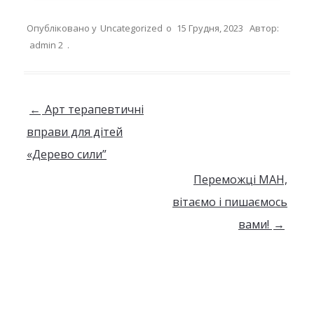
Опубліковано у
Uncategorized
о
15 Грудня, 2023
Автор:
admin 2
.
Навігація по запису
←
Арт терапевтичні
вправи для дітей
«Дерево сили”
Переможці МАН,
вітаємо і пишаємось
вами!
→